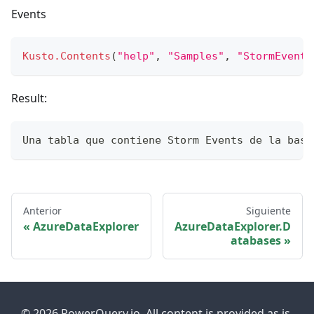
Events
Kusto.Contents
(
"help"
,
"Samples"
,
"StormEvents
Result:
Una tabla que contiene Storm Events de la base
Anterior
Siguiente
AzureDataExplorer
AzureDataExplorer.D
atabases
© 2026 PowerQuery.io. All content is provided as is.