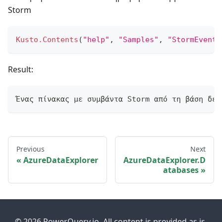
Storm
Kusto.Contents
(
"help"
,
"Samples"
,
"StormEvents
Result:
Ένας πίνακας με συμβάντα Storm από τη βάση δεδ
Previous
Next
AzureDataExplorer
AzureDataExplorer.D
atabases
© 2026 PowerQuery.io. All content is provided as is.