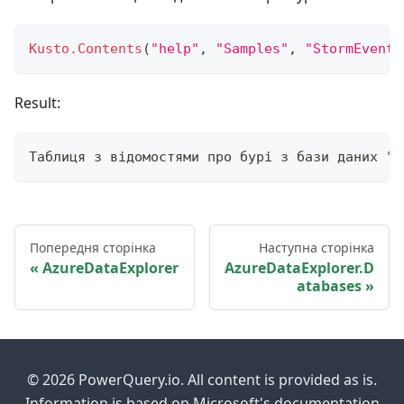
Kusto.Contents
(
"help"
,
"Samples"
,
"StormEvents
Result:
Таблиця з відомостями про бурі з бази даних 
"S
Попередня сторінка
Наступна сторінка
AzureDataExplorer
AzureDataExplorer.D
atabases
© 2026 PowerQuery.io. All content is provided as is.
Information is based on Microsoft's documentation