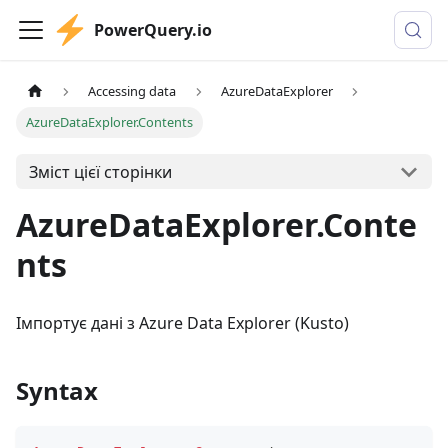
PowerQuery.io
Accessing data
AzureDataExplorer
AzureDataExplorer.Contents
Зміст цієї сторінки
AzureDataExplorer.Conte
nts
Імпортує дані з Azure Data Explorer (Kusto)
Syntax