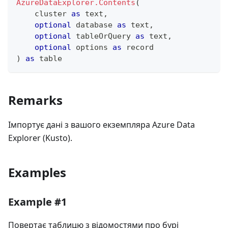
AzureDataExplorer.Contents
(
    cluster 
as
text
,
optional
 database 
as
text
,
optional
 tableOrQuery 
as
text
,
optional
 options 
as
record
)
as
table
Remarks
Імпортує дані з вашого екземпляра Azure Data
Explorer (Kusto).
Examples
Example #1
Повертає таблицю з відомостями про бурі