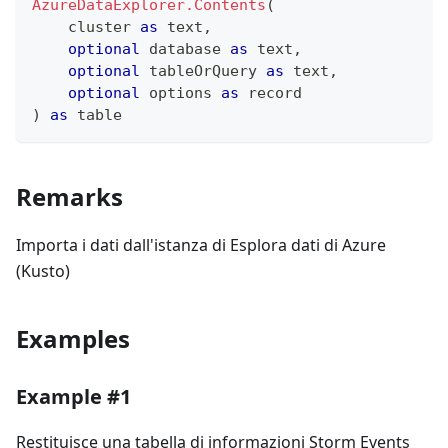
AzureDataExplorer.Contents
(
    cluster 
as
text
,
optional
 database 
as
text
,
optional
 tableOrQuery 
as
text
,
optional
 options 
as
record
)
as
table
Remarks
Importa i dati dall'istanza di Esplora dati di Azure
(Kusto)
Examples
Example #1
Restituisce una tabella di informazioni Storm Events