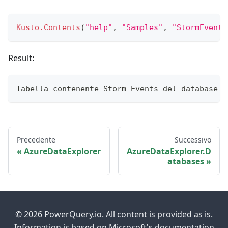
Kusto.Contents
(
"help"
,
"Samples"
,
"StormEvents
Result:
Tabella contenente Storm Events del database 
"
Precedente
Successivo
AzureDataExplorer
AzureDataExplorer.D
atabases
© 2026 PowerQuery.io. All content is provided as is.
Information is based on Microsoft's documentation