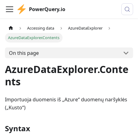
PowerQuery.io
Accessing data
AzureDataExplorer
AzureDataExplorer.Contents
On this page
AzureDataExplorer.Conte
nts
Importuoja duomenis iš „Azure“ duomenų naršyklės
(„Kusto“)
Syntax