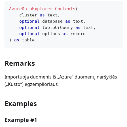
AzureDataExplorer.Contents
(
    cluster 
as
text
,
optional
 database 
as
text
,
optional
 tableOrQuery 
as
text
,
optional
 options 
as
record
)
as
table
Remarks
Importuoja duomenis iš „Azure“ duomenų naršyklės
(„Kusto“) egzemplioriaus
Examples
Example #1