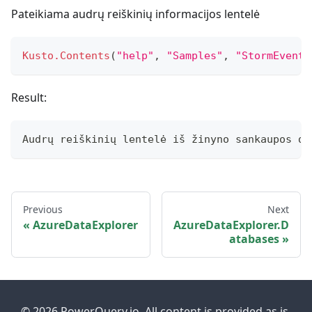
Pateikiama audrų reiškinių informacijos lentelė
Kusto.Contents
(
"help"
,
"Samples"
,
"StormEvents
Result:
Audrų reiškinių lentelė iš žinyno sankaupos du
Previous
Next
AzureDataExplorer
AzureDataExplorer.D
atabases
© 2026 PowerQuery.io. All content is provided as is.