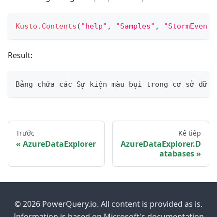
Kusto.Contents
(
"help"
,
"Samples"
,
"StormEvents
Result:
Bảng chứa các Sự kiện màu bụi trong cơ sở dữ l
Trước
Kế tiếp
AzureDataExplorer
AzureDataExplorer.D
atabases
© 2026 PowerQuery.io. All content is provided as is.
Information is based on Microsoft's documentation