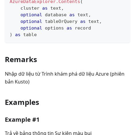
AzureDataExplorer.Contents
(
    cluster 
as
text
,
optional
 database 
as
text
,
optional
 tableOrQuery 
as
text
,
optional
 options 
as
record
)
as
table
Remarks
Nhập dữ liệu từ Trình khám phá dữ liệu Azure (phiên
bản Kusto)
Examples
Example #1
Trả về bảng thông tin Sự kiện màu bụi