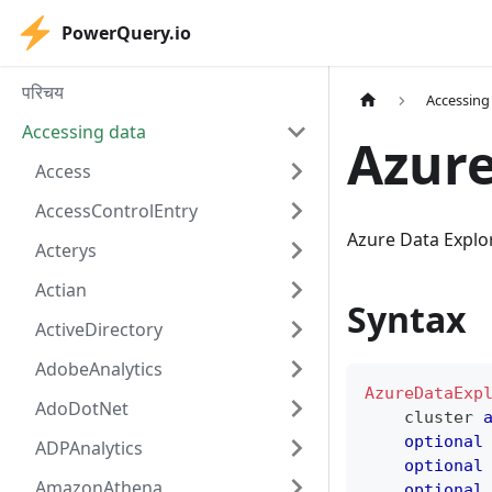
PowerQuery.io
परिचय
Accessing
Accessing data
Azure
Access
AccessControlEntry
Azure Data Explore
Acterys
Actian
Syntax
ActiveDirectory
AdobeAnalytics
AzureDataExp
AdoDotNet
    cluster 
optional
ADPAnalytics
optional
AmazonAthena
optional