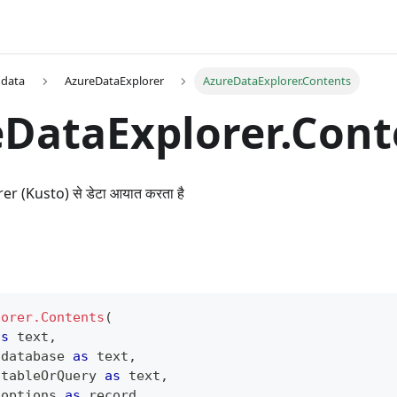
 data
AzureDataExplorer
AzureDataExplorer.Contents
DataExplorer.Cont
r (Kusto) से डेटा आयात करता है
lorer.Contents
(
as
text
,
 database 
as
text
,
 tableOrQuery 
as
text
,
 options 
as
record