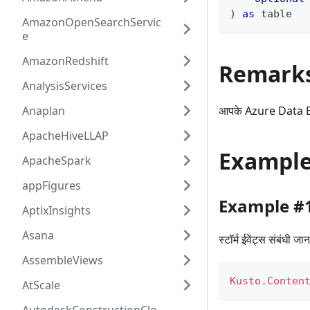
)
as
table
AmazonOpenSearchServic
e
AmazonRedshift
Remark
AnalysisServices
Anaplan
आपके Azure Data Exp
ApacheHiveLLAP
Exampl
ApacheSpark
appFigures
Example #
AptixInsights
Asana
स्टॉर्म ईवेंट्स संबंधी
AssembleViews
Kusto.Conten
AtScale