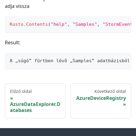
adja vissza
Kusto.Contents
(
"help"
,
"Samples"
,
"StormEvents
Result:
A „súgó” fürtben lévő „Samples” adatbázisból s
Előző oldal
Következő oldal
AzureDeviceRegistry
AzureDataExplorer.D
atabases