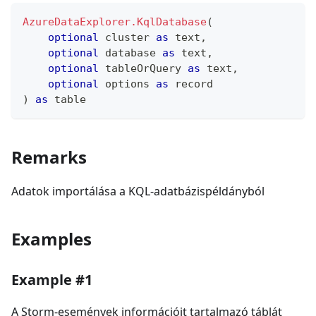
AzureDataExplorer.KqlDatabase
(
optional
 cluster 
as
text
,
optional
 database 
as
text
,
optional
 tableOrQuery 
as
text
,
optional
 options 
as
record
)
as
table
Remarks
Adatok importálása a KQL-adatbázispéldányból
Examples
Example #1
A Storm-események információit tartalmazó táblát