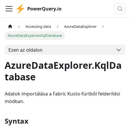
PowerQuery.io
Accessing data
AzureDataExplorer
AzureDataExplorer.KqlDatabase
Ezen az oldalon
AzureDataExplorer.KqlDa
tabase
Adatok importálása a Fabric Kusto-fürtből felderítési
módban.
Syntax