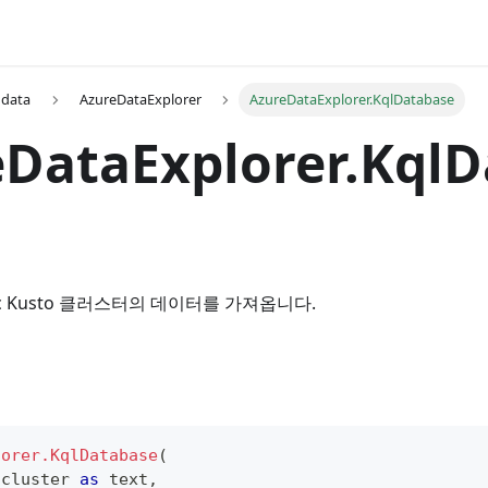
 data
AzureDataExplorer
AzureDataExplorer.KqlDatabase
DataExplorer.KqlD
ic Kusto 클러스터의 데이터를 가져옵니다.
lorer.KqlDatabase
(
 cluster 
as
text
,