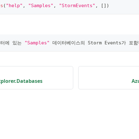
ts
(
"help"
,
"Samples"
,
"StormEvents"
,
[
]
)
터에 있는 
"Samples"
 데이터베이스의 Storm Events가 포
plorer.Databases
Az