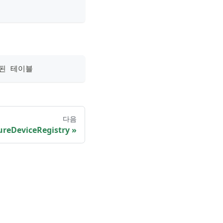
함된 테이블
다음
ureDeviceRegistry