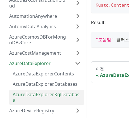
AutodeskConstructionClo
ud
Kusto.Conten
AutomationAnywhere
Result:
AutomyDataAnalytics
AzureCosmosDBForMong
"도움말"
 클러스
oDBvCore
AzureCostManagement
AzureDataExplorer
이전
AzureDataExplorer.Contents
AzureDataEx
AzureDataExplorer.Databases
AzureDataExplorer.KqlDatabas
e
AzureDeviceRegistry
AzureDevOpsServer