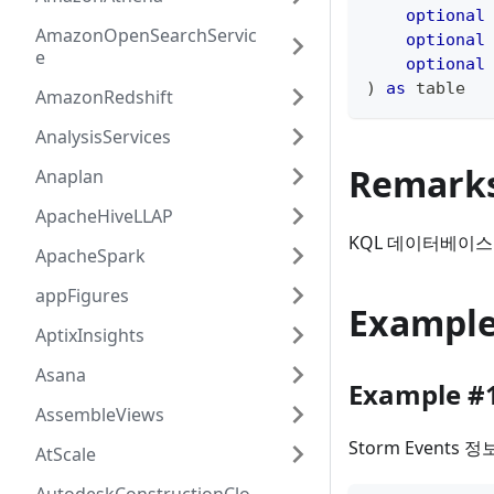
optional
AmazonOpenSearchServic
optional
e
optional
)
as
table
AmazonRedshift
AnalysisServices
Remark
Anaplan
ApacheHiveLLAP
KQL 데이터베이스 
ApacheSpark
appFigures
Exampl
AptixInsights
Asana
Example #
AssembleViews
Storm Events
AtScale