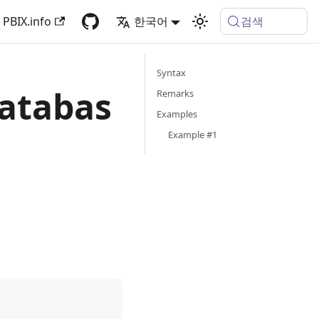
검색
PBIX.info
한국어
Syntax
atabas
Remarks
Examples
Example #1