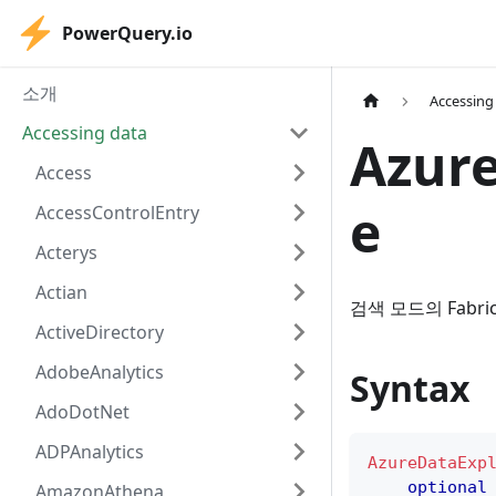
PowerQuery.io
소개
Accessing
Accessing data
Azure
Access
e
AccessControlEntry
Acterys
Actian
검색 모드의 Fabr
ActiveDirectory
AdobeAnalytics
Syntax
AdoDotNet
ADPAnalytics
AzureDataExp
optional
AmazonAthena