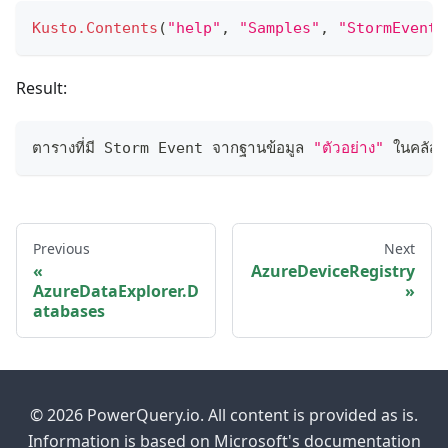
Kusto.Contents
(
"help"
,
"Samples"
,
"StormEvents
Result:
ตารางที่มี Storm Event จากฐานข้อมูล 
"ตัวอย่าง"
 ในคลัสเ
Previous
Next
AzureDeviceRegistry
AzureDataExplorer.D
atabases
© 2026 PowerQuery.io. All content is provided as is.
Information is based on Microsoft's documentation