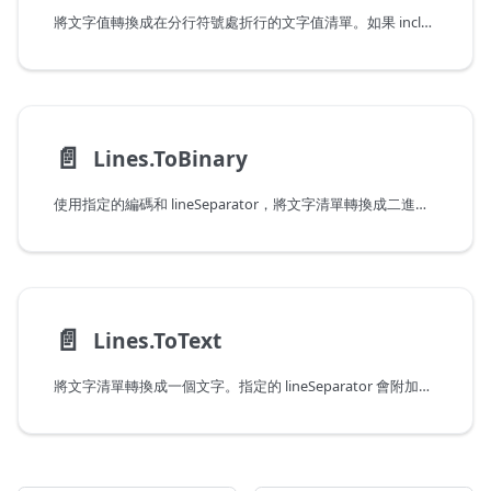
將文字值轉換成在分行符號處折行的文字值清單。如果 includeLineSeparators 為 True，則分行符號字元會包含在文字中。
📄️
Lines.ToBinary
使用指定的編碼和 lineSeparator，將文字清單轉換成二進位值。指定的 lineSeparator 會附加至每一行。如果未指定，則使用歸位字元和換行字元。
📄️
Lines.ToText
將文字清單轉換成一個文字。指定的 lineSeparator 會附加至每一行。如果未指定，則使用歸位字元和換行字元。