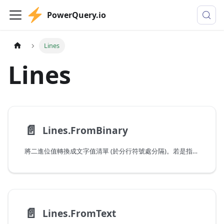
PowerQuery.io
Lines
Lines
📄️
Lines.FromBinary
將二進位值轉換成文字值清單 (於分行符號處分隔)。若是指定引號樣式，分行符號可能會出現在引號內。當 includeLineSeparators 為 True 時，分行符號字元會包含在文字中。
📄️
Lines.FromText