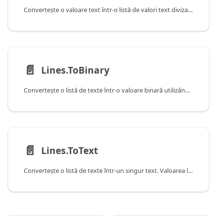
Convertește o valoare text într-o listă de valori text divizate la sfârșiturile de linie. Dacă includeLineSeparators este true, atunci caracterele sfârșit de linie sunt incluse în text.
📄️
Lines.ToBinary
Converteşte o listă de texte într-o valoare binară utilizând codificarea specificată şi lineSeparator. Valoarea lineSeparator specificată este adăugată fiecărei linii. Dacă nu se specifică, atunci se utilizează caracterele de tip sfârşit de linie şi linie nouă.
📄️
Lines.ToText
Converteşte o listă de texte într-un singur text. Valoarea lineSeparator specificată este adăugată la fiecare linie. Dacă nu se specifică, atunci se utilizează caracterele de tip sfârşit de linie şi linie nouă.