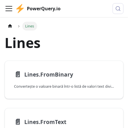
PowerQuery.io
Lines
Lines
📄️
Lines.FromBinary
Convertește o valoare binară într-o listă de valori text divizate la sfârșitul de linie. Dacă se specifică un stil de citare, atunci sfârșiturile de linie pot apărea între ghilimele. Dacă includeLineSeparators are valoarea true, atunci caracterele sfârșit de linie sunt incluse în text.
📄️
Lines.FromText