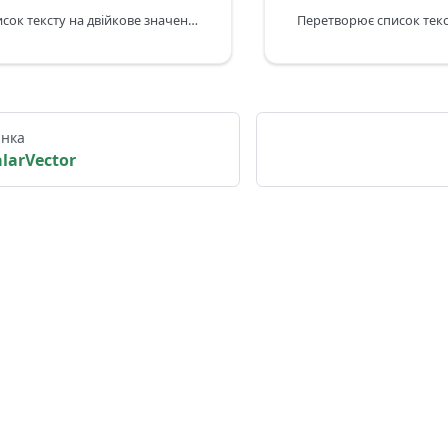
Перетворює список тексту на двійкове значення за допомогою вказаного кодування та lineSeparator. Вказаний lineSeparator додається до кожного рядка. Якщо не вказано, використовуються символи повернення каретки та перенесення рядка.
інка
alarVector