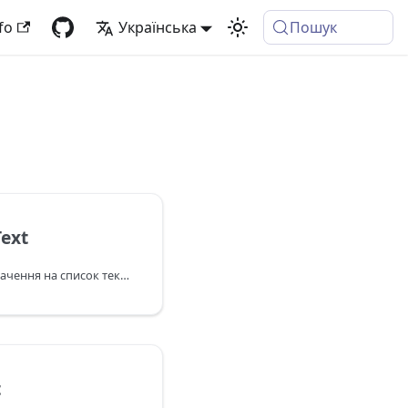
fo
Українська
Пошук
ext
Перетворює текстове значення на список текстових значень, розділених розривами рядків. Якщо параметр includeLineSeparators має значення "Істина", то символи розривів рядків включаються в текст.
t