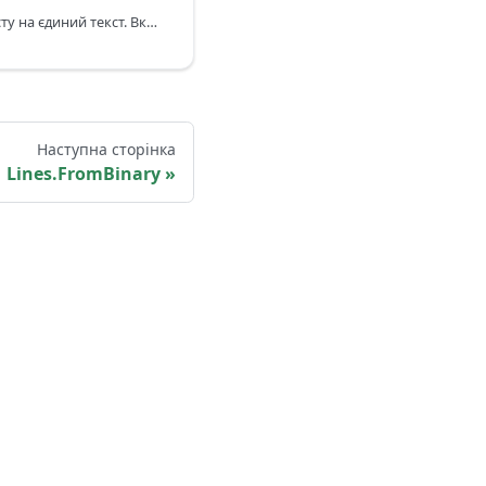
Перетворює список тексту на єдиний текст. Вказаний lineSeparator додається до кожного рядка. Якщо не вказано, використовуються символи повернення каретки та перенесення рядка.
Наступна сторінка
Lines.FromBinary