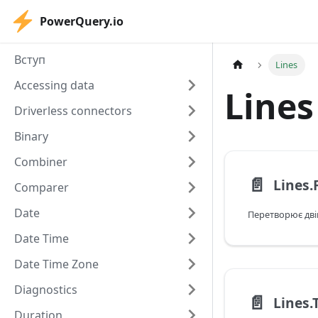
PowerQuery.io
Вступ
Lines
Accessing data
Lines
Driverless connectors
Binary
Combiner
📄️
Lines
Comparer
Date
Date Time
Date Time Zone
Diagnostics
📄️
Lines.
Duration