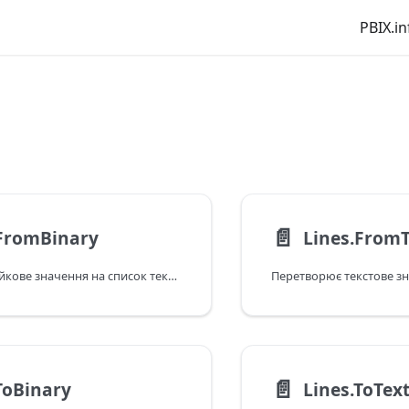
PBIX.in
📄️
.FromBinary
Lines.FromT
Перетворює двійкове значення на список текстових значень, розділених розривами рядків. Якщо вказано стиль цитування, розриви рядків можуть відображатися в лапках. Якщо параметр includeLineSeparators має значення true, символи розривів рядків включаються в текст.
📄️
ToBinary
Lines.ToTex