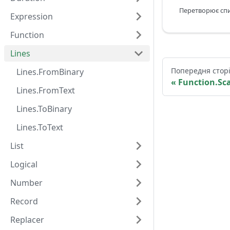
Expression
Function
Lines
Попередня стор
Lines.FromBinary
Function.Sc
Lines.FromText
Lines.ToBinary
Lines.ToText
List
Logical
Number
Record
Replacer