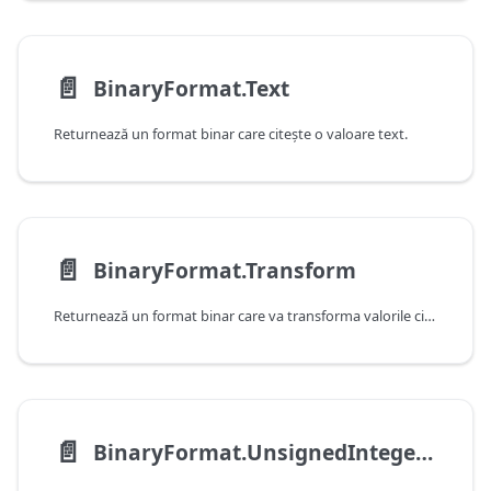
📄️
BinaryFormat.Text
Returnează un format binar care citeşte o valoare text.
📄️
BinaryFormat.Transform
Returnează un format binar care va transforma valorile citite de alt format binar.
📄️
BinaryFormat.UnsignedInteger16