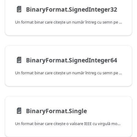
📄️
BinaryFormat.SignedInteger32
Un format binar care citeşte un număr întreg cu semn pe 32 de biţi.
📄️
BinaryFormat.SignedInteger64
Un format binar care citeşte un număr întreg cu semn pe 64 de biţi.
📄️
BinaryFormat.Single
Un format binar care citeşte o valoare IEEE cu virgulă mobilă cu precizie simplă pe 4 octeţi.