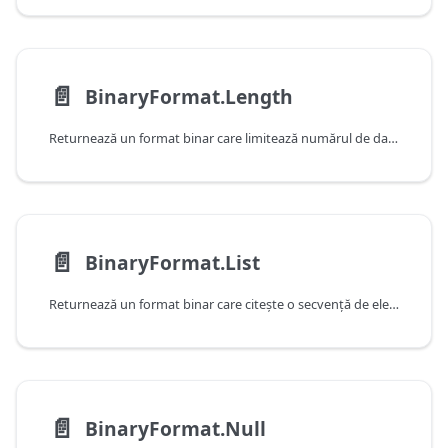
📄️
BinaryFormat.Length
Returnează un format binar care limitează numărul de date care pot fi citite.
📄️
BinaryFormat.List
Returnează un format binar care citeşte o secvenţă de elemente şi returnează o listă.
📄️
BinaryFormat.Null