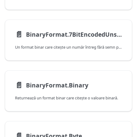
📄️
BinaryFormat.7BitEncodedUnsignedInteger
Un format binar care citeşte un număr întreg fără semn pe 64 de biţi care a fost codificat utilizând codificarea cu o lungime variabilă de 7 biţi.
📄️
BinaryFormat.Binary
Returnează un format binar care citeşte o valoare binară.
📄️
BinaryFormat.Byte