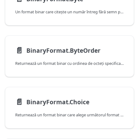
Un format binar care citeşte un număr întreg fără semn pe 8 biţi.
📄️
BinaryFormat.ByteOrder
Returnează un format binar cu ordinea de octeţi specificată de o funcţie.
📄️
BinaryFormat.Choice
Returnează un format binar care alege următorul format binar în funcţie de o valoare care a fost citită deja.