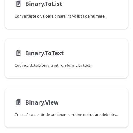
📄️
Binary.ToList
Converteşte o valoare binară într-o listă de numere.
📄️
Binary.ToText
Codifică datele binare într-un formular text.
📄️
Binary.View
Creează sau extinde un binar cu rutine de tratare definite de utilizator pentru operații de interogare și acțiune.