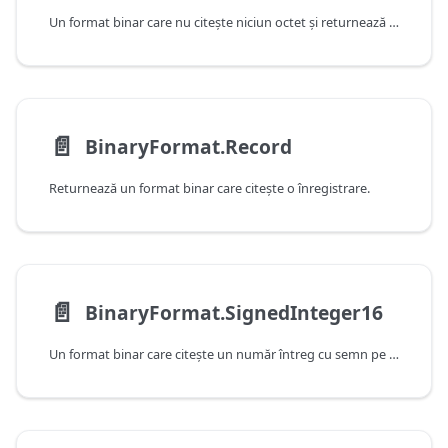
Un format binar care nu citeşte niciun octet şi returnează valoarea null.
📄️
BinaryFormat.Record
Returnează un format binar care citeşte o înregistrare.
📄️
BinaryFormat.SignedInteger16
Un format binar care citeşte un număr întreg cu semn pe 16 biţi.