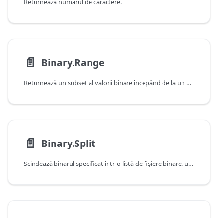
Returnează numărul de caractere.
📄️
Binary.Range
Returnează un subset al valorii binare începând de la un decalaj.
📄️
Binary.Split
Scindează binarul specificat într-o listă de fișiere binare, utilizând dimensiunea de pagină specificată.