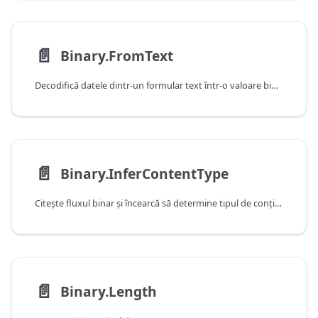
📄️
Binary.FromText
Decodifică datele dintr-un formular text într-o valoare binary.
📄️
Binary.InferContentType
Citește fluxul binar și încearcă să determine tipul de conținut și formatul informațiilor din flux.
📄️
Binary.Length