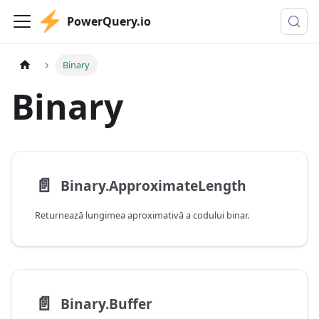
PowerQuery.io
Binary
Binary
📄️
Binary.ApproximateLength
Returnează lungimea aproximativă a codului binar.
📄️
Binary.Buffer