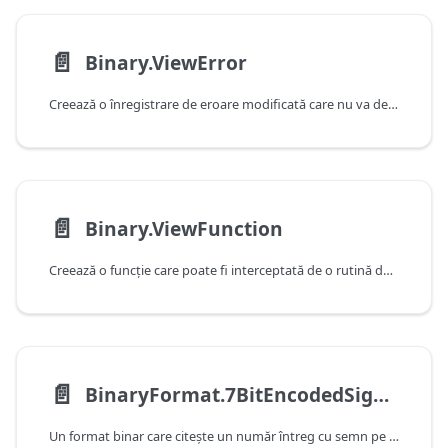
📄️
Binary.ViewError
Creează o înregistrare de eroare modificată care nu va declanșa o rezervă atunci când este generată de o rutină de tratare definită într-o vizualizare (prin Binary.View).
📄️
Binary.ViewFunction
Creează o funcție care poate fi interceptată de o rutină de tratare definită într-o vizualizare (prin Binary.View).
📄️
BinaryFormat.7BitEncodedSignedInteger
Un format binar care citeşte un număr întreg cu semn pe 64 de biţi care a fost codificat utilizând codificarea cu o lungime variabilă de 7 biţi.