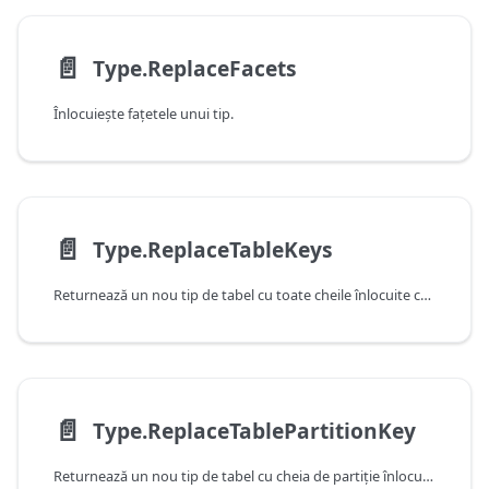
📄️
Type.ReplaceFacets
Înlocuiește fațetele unui tip.
📄️
Type.ReplaceTableKeys
Returnează un nou tip de tabel cu toate cheile înlocuite cu lista de chei specificată.
📄️
Type.ReplaceTablePartitionKey
Returnează un nou tip de tabel cu cheia de partiție înlocuită de cheia de partiție specificată.