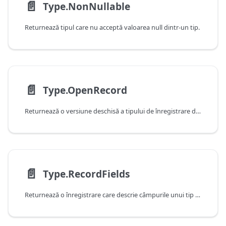
📄️
Type.NonNullable
Returnează tipul care nu acceptă valoarea null dintr-un tip.
📄️
Type.OpenRecord
Returnează o versiune deschisă a tipului de înregistrare dat (sau același tip, dacă este deja deschisă).
📄️
Type.RecordFields
Returnează o înregistrare care descrie câmpurile unui tip de înregistrare cu fiecare câmp al tipului de înregistrare returnat, având un nume și o valoare corespunzătoare.