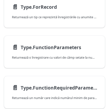
📄️
Type.ForRecord
Returnează un tip ce reprezintă înregistrările cu anumite restricţii pentru tip asupra câmpurilor.
📄️
Type.FunctionParameters
Returnează o înregistrare cu valori de câmp setate la numele parametrilor unui tip de funcție, iar valorile lor setate la tipurile corespunzătoare.
📄️
Type.FunctionRequiredParameters
Returnează un număr care indică numărul minim de parametri necesari pentru a invoca tipul de funcție.