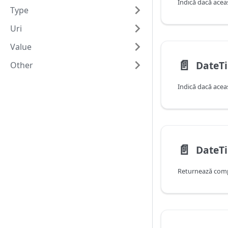
Type
Uri
Value
📄️
Other
📄️
DateT