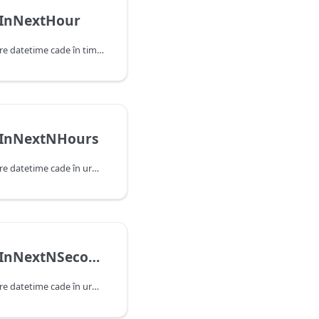
sInNextHour
Indică dacă această valoare datetime cade în timpul orei următoare, după cum este determinat de data și ora curente ale sistemului. Rețineți că această funcție va returna false atunci când primește o valoare care cade în ora curentă.
sInNextNHours
Indică dacă această valoare datetime cade în următorul număr de ore, după cum este determinat de data și ora curente ale sistemului. Rețineți că această funcție va returna false atunci când primește o valoare care cade în ora curentă.
DateTime.IsInNextNSeconds
Indică dacă această valoare datetime cade în următorul număr de secunde, după cum este determinat de data și ora curente ale sistemului. Rețineți că această funcție va returna false atunci când primește o valoare care cade în secunda curentă.