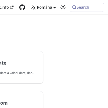
.info
Română
Search
ate
Returnează componenta date a valorii date, datetime sau datetimezone specificate.
rom