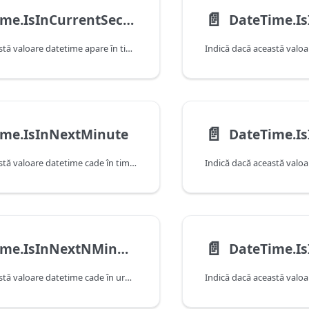
📄️
DateTime.IsInCurrentSecond
DateTime.I
Indică dacă această valoare datetime apare în timpul secundei curente, după cum este determinat de data și ora curente ale sistemului.
📄️
ime.IsInNextMinute
DateTime.I
Indică dacă această valoare datetime cade în timpul minutului următor, după cum este determinat de data și ora curente ale sistemului. Rețineți că această funcție va returna false atunci când primește o valoare care cade în minutul curent.
📄️
DateTime.IsInNextNMinutes
Indică dacă această valoare datetime cade în următorul număr de minute, după cum este determinat de data și ora curente ale sistemului. Rețineți că această funcție va returna false atunci când primește o valoare care cade în minutul curent.