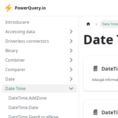
PowerQuery.io
Introducere
Date Tim
Accessing data
Date
Driverless connectors
Binary
Combiner
📄️
DateT
Comparer
Date
Date Time
DateTime.AddZone
DateTime.Date
📄️
DateT
DateTime.FixedLocalNow