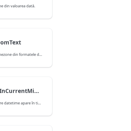
e din valoarea dată.
romText
Creează o valoare datetimezone din formatele datetime locale şi universale.
DateTime.IsInCurrentMinute
Indică dacă această valoare datetime apare în timpul minutului curent, după cum este determinat de data și ora curente ale sistemului.