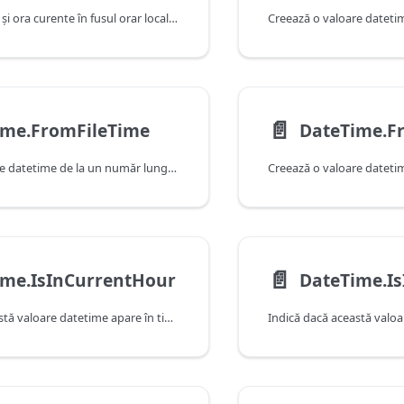
Returnează data şi ora curente în fusul orar local. Această valoare este fixă şi nu se va modifica cu apelurile succesive.
Creează o valoare datetim
📄️
ime.FromFileTime
DateTime.F
Creează o valoare datetime de la un număr lung pe 64 de biţi.
📄️
ime.IsInCurrentHour
Indică dacă această valoare datetime apare în timpul orei curente, după cum este determinat de data și ora curente ale sistemului.