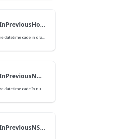
DateTime.IsInPreviousHour
Indică dacă această valoare datetime cade în ora anterioară, după cum este determinat de data și ora curente ale sistemului. Rețineți că această funcție va returna false atunci când primește o valoare care cade în ora curentă.
DateTime.IsInPreviousNHours
Indică dacă această valoare datetime cade în numărul de ore anterior, după cum este determinat de data și ora curente ale sistemului. Rețineți că această funcție va returna false atunci când primește o valoare care cade în ora curentă.
DateTime.IsInPreviousNSeconds