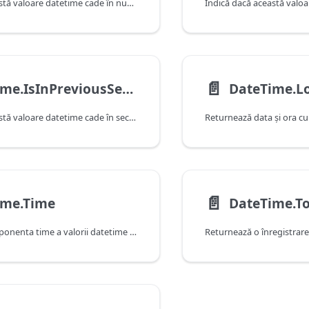
Indică dacă această valoare datetime cade în numărul de minute anterior, după cum este determinat de data și ora curente ale sistemului. Rețineți că această funcție va returna false atunci când primește o valoare care cade în minutul curent.
📄️
DateTime.IsInPreviousSecond
DateTime.L
Indică dacă această valoare datetime cade în secunda anterioară, după cum este determinat de data și ora curente ale sistemului. Rețineți că această funcție va returna false atunci când primește o valoare care cade în secunda curentă.
Returnează data şi ora cur
📄️
ime.Time
DateTime.T
Returnează componenta time a valorii datetime date.