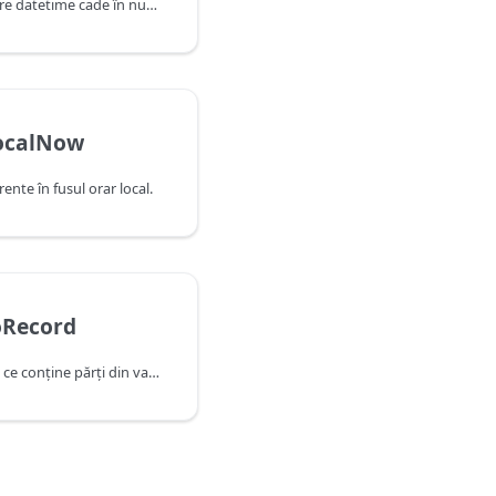
Indică dacă această valoare datetime cade în numărul de secunde anterior, după cum este determinat de data și ora curente ale sistemului. Rețineți că această funcție va returna false atunci când primește o valoare care cade în secunda curentă.
ocalNow
ente în fusul orar local.
oRecord
Returnează o înregistrare ce conţine părţi din valoarea datetime.