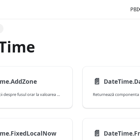
PBIX
e
 Time
📄️
ime.AddZone
DateTime.D
Adaugă informații despre fusul orar la valoarea datetime.
📄️
ime.FixedLocalNow
DateTime.F