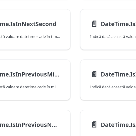
📄️
ime.IsInNextSecond
Indică dacă această valoare datetime cade în timpul secundei următoare, după cum este determinat de data și ora curente ale sistemului. Rețineți că această funcție va returna false atunci când primește o valoare care cade în secunda curentă.
📄️
DateTime.IsInPreviousMinute
Indică dacă această valoare datetime cade în minutul anterior, după cum este determinat de data și ora curente ale sistemului. Rețineți că această funcție va returna false atunci când primește o valoare care cade în minutul curent.
📄️
DateTime.IsInPreviousNMinutes