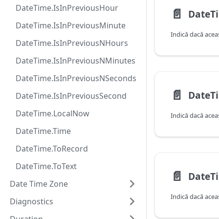
DateTime.IsInPreviousHour
📄️
DateTime.IsInPreviousMinute
DateTime.IsInPreviousNHours
DateTime.IsInPreviousNMinutes
DateTime.IsInPreviousNSeconds
📄️
DateT
DateTime.IsInPreviousSecond
DateTime.LocalNow
DateTime.Time
DateTime.ToRecord
DateTime.ToText
📄️
Date Time Zone
Diagnostics