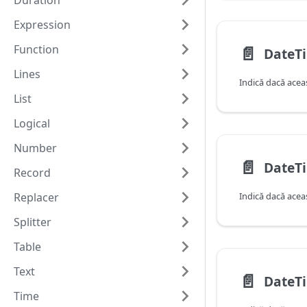
Duration
Expression
Function
📄️
DateT
Lines
List
Logical
Number
📄️
Record
Replacer
Splitter
Table
Text
📄️
Time