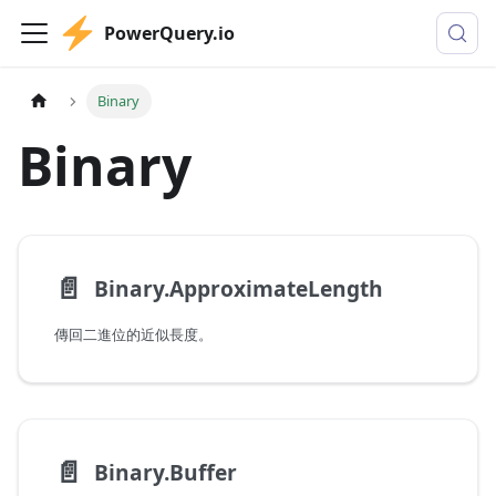
PowerQuery.io
Binary
Binary
📄️
Binary.ApproximateLength
傳回二進位的近似長度。
📄️
Binary.Buffer