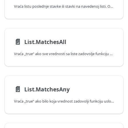
Vraća listu poslednje stavke ili stavki na navedenoj listi. Opcionalno može da navede broj vrednosti koje treba vratiti ili kvalifikujući uslov.
📄️
List.MatchesAll
Vraća „true“ ako sve vrednosti sa liste zadovolje funkciju uslova.
📄️
List.MatchesAny
Vraća „true“ ako bilo koja vrednost zadovolji funkciju uslova.