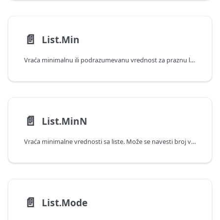
📄️
List.Min
Vraća minimalnu ili podrazumevanu vrednost za praznu listu.
📄️
List.MinN
Vraća minimalne vrednosti sa liste. Može se navesti broj vrednosti koje treba vratiti ili uslov za filtriranje.
📄️
List.Mode