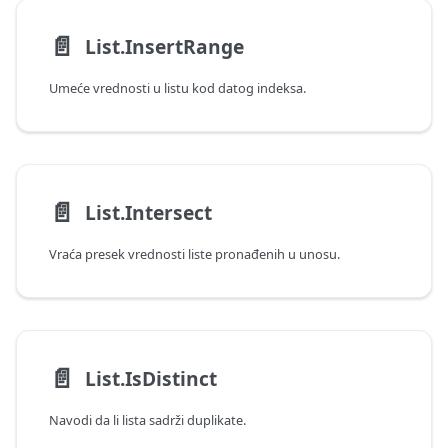
📄️
List.InsertRange
Umeće vrednosti u listu kod datog indeksa.
📄️
List.Intersect
Vraća presek vrednosti liste pronađenih u unosu.
📄️
List.IsDistinct
Navodi da li lista sadrži duplikate.