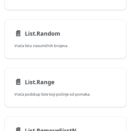
📄️
List.Random
Vraća listu nasumičnih brojeva.
📄️
List.Range
Vraća podskup liste koji počinje od pomaka.
📄️
List.RemoveFirstN