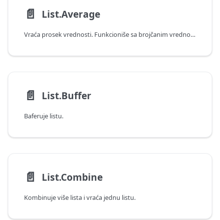
📄️
List.Average
Vraća prosek vrednosti. Funkcioniše sa brojčanim vrednostima, vrednostima datuma, datuma i vremena, datuma i vremenske zone, i trajanja.
📄️
List.Buffer
Baferuje listu.
📄️
List.Combine
Kombinuje više lista i vraća jednu listu.