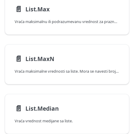
📄️
List.Max
Vraća maksimalnu ili podrazumevanu vrednost za praznu listu.
📄️
List.MaxN
Vraća maksimalne vrednosti sa liste. Mora se navesti broj vrednosti koje treba vratiti ili uslov filtera.
📄️
List.Median
Vraća vrednost medijane sa liste.