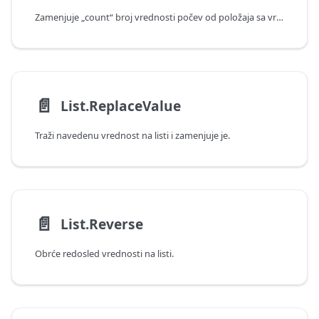
Zamenjuje „count“ broj vrednosti počev od položaja sa vrednostima za zamenu.
📄️
List.ReplaceValue
Traži navedenu vrednost na listi i zamenjuje je.
📄️
List.Reverse
Obrće redosled vrednosti na listi.