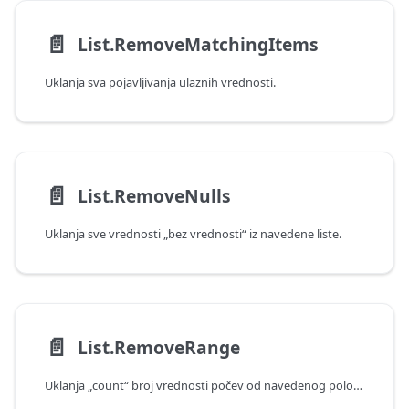
📄️
List.RemoveMatchingItems
Uklanja sva pojavljivanja ulaznih vrednosti.
📄️
List.RemoveNulls
Uklanja sve vrednosti „bez vrednosti“ iz navedene liste.
📄️
List.RemoveRange
Uklanja „count“ broj vrednosti počev od navedenog položaja.