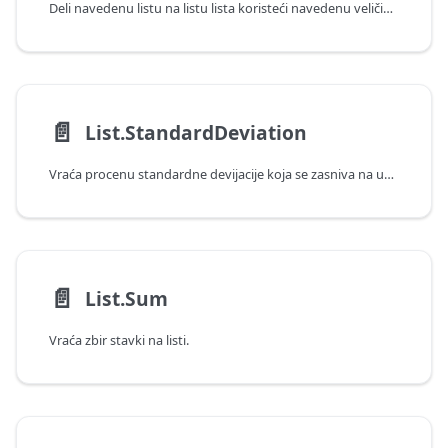
Deli navedenu listu na listu lista koristeći navedenu veličinu stranice.
📄️
List.StandardDeviation
Vraća procenu standardne devijacije koja se zasniva na uzorku.
📄️
List.Sum
Vraća zbir stavki na listi.