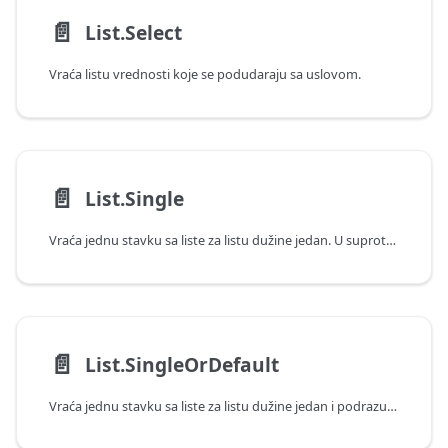
📄️
List.Select
Vraća listu vrednosti koje se podudaraju sa uslovom.
📄️
List.Single
Vraća jednu stavku sa liste za listu dužine jedan. U suprotnom, prijavljuje grešku.
📄️
List.SingleOrDefault
Vraća jednu stavku sa liste za listu dužine jedan i podrazumevanu vrednost za praznu listu.