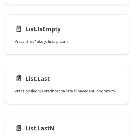
📄️
List.IsEmpty
Vraća „true“ ako je lista prazna.
📄️
List.Last
Vraća poslednju vrednost sa liste ili navedenu podrazumevanu vrednost ako je lista prazna.
📄️
List.LastN