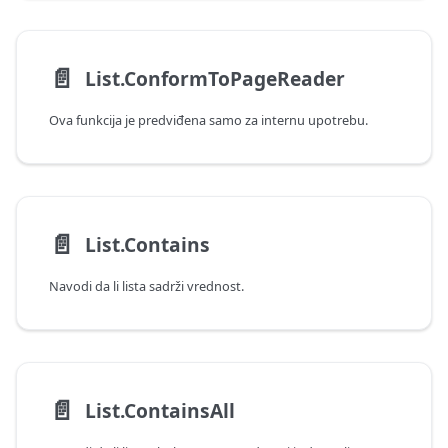
📄️
List.ConformToPageReader
Ova funkcija je predviđena samo za internu upotrebu.
📄️
List.Contains
Navodi da li lista sadrži vrednost.
📄️
List.ContainsAll