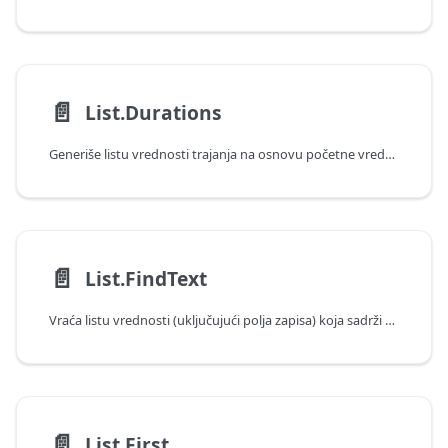
📄️
List.Durations
Generiše listu vrednosti trajanja na osnovu početne vrednosti, broja i inkrementalne vrednosti trajanja.
📄️
List.FindText
Vraća listu vrednosti (uključujući polja zapisa) koja sadrži navedeni tekst.
📄️
List.First