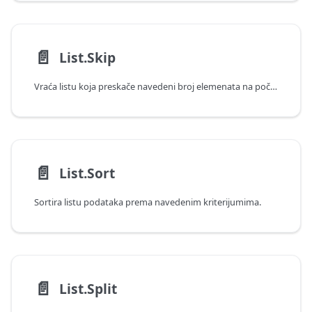
📄️
List.Skip
Vraća listu koja preskače navedeni broj elemenata na početku liste.
📄️
List.Sort
Sortira listu podataka prema navedenim kriterijumima.
📄️
List.Split