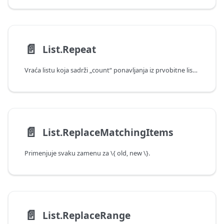
📄️
List.Repeat
Vraća listu koja sadrži „count“ ponavljanja iz prvobitne liste.
📄️
List.ReplaceMatchingItems
Primenjuje svaku zamenu za \{ old, new \}.
📄️
List.ReplaceRange