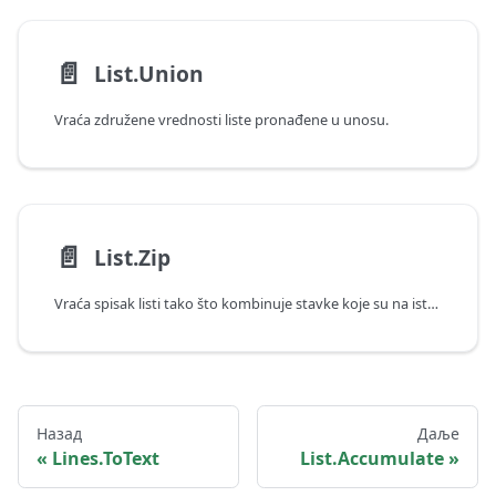
📄️
List.Union
Vraća združene vrednosti liste pronađene u unosu.
📄️
List.Zip
Vraća spisak listi tako što kombinuje stavke koje su na istom položaju na više listi.
Назад
Даље
Lines.ToText
List.Accumulate