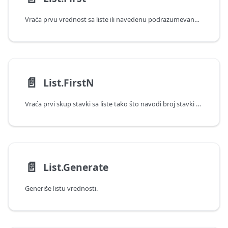
Vraća prvu vrednost sa liste ili navedenu podrazumevanu vrednost ako je lista prazna.
📄️
List.FirstN
Vraća prvi skup stavki sa liste tako što navodi broj stavki koje treba vratiti ili kvalifikujući uslov.
📄️
List.Generate
Generiše listu vrednosti.