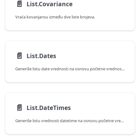
📄️
List.Covariance
Vraća kovarijansu između dve liste brojeva.
📄️
List.Dates
Generiše listu date vrednosti na osnovu početne vrednosti, broja i inkrementalne vrednosti trajanja.
📄️
List.DateTimes
Generiše listu vrednosti datetime na osnovu početne vrednosti, broja i inkrementalne vrednosti trajanja.