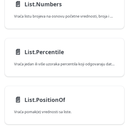
📄️
List.Numbers
Vraća listu brojeva na osnovu početne vrednosti, broja i opcionalne inkrementalne vrednosti.
📄️
List.Percentile
Vraća jedan ili više uzoraka percentila koji odgovaraju datim verovatnoćama.
📄️
List.PositionOf
Vraća pomak(e) vrednosti sa liste.