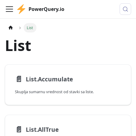
PowerQuery.io
List
List
📄️
List.Accumulate
Skuplja sumarnu vrednost od stavki sa liste.
📄️
List.AllTrue