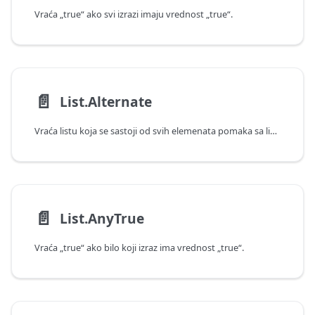
Vraća „true“ ako svi izrazi imaju vrednost „true“.
📄️
List.Alternate
Vraća listu koja se sastoji od svih elemenata pomaka sa liste koji imaju neparan broj.
📄️
List.AnyTrue
Vraća „true“ ako bilo koji izraz ima vrednost „true“.