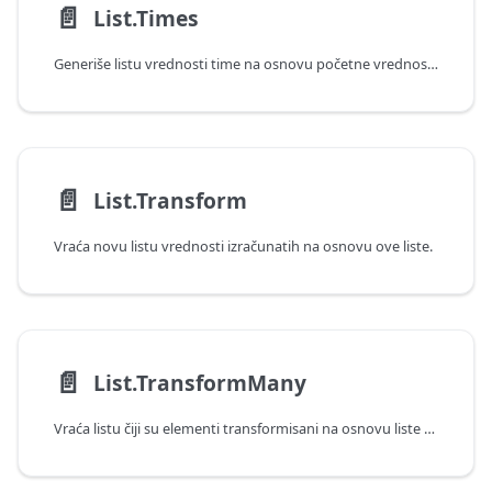
📄️
List.Times
Generiše listu vrednosti time na osnovu početne vrednosti, broja i inkrementalne vrednosti trajanja.
📄️
List.Transform
Vraća novu listu vrednosti izračunatih na osnovu ove liste.
📄️
List.TransformMany
Vraća listu čiji su elementi transformisani na osnovu liste unosa pomoću navedenih funkcija.