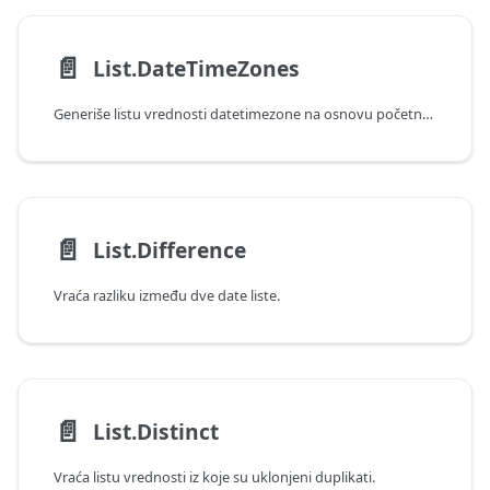
📄️
List.DateTimeZones
Generiše listu vrednosti datetimezone na osnovu početne vrednosti, broja i inkrementalne vrednosti trajanja.
📄️
List.Difference
Vraća razliku između dve date liste.
📄️
List.Distinct
Vraća listu vrednosti iz koje su uklonjeni duplikati.