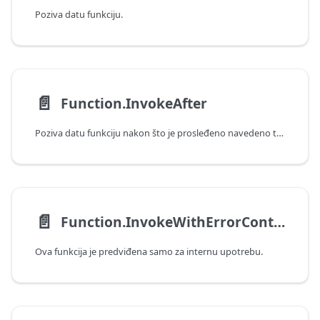
Poziva datu funkciju.
📄️
Function.InvokeAfter
Poziva datu funkciju nakon što je prosleđeno navedeno trajanje.
📄️
Function.InvokeWithErrorContext
Ova funkcija je predviđena samo za internu upotrebu.