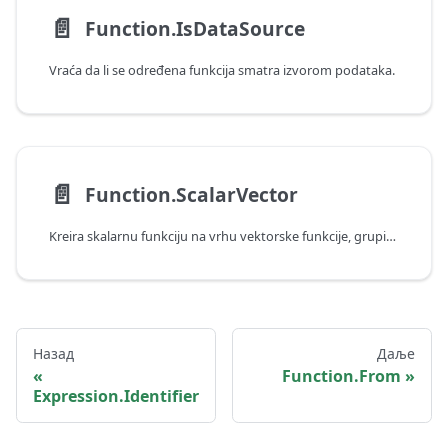
📄️
Function.IsDataSource
Vraća da li se određena funkcija smatra izvorom podataka.
📄️
Function.ScalarVector
Kreira skalarnu funkciju na vrhu vektorske funkcije, grupišući više pozivanja.
Назад
Даље
Function.From
Expression.Identifier