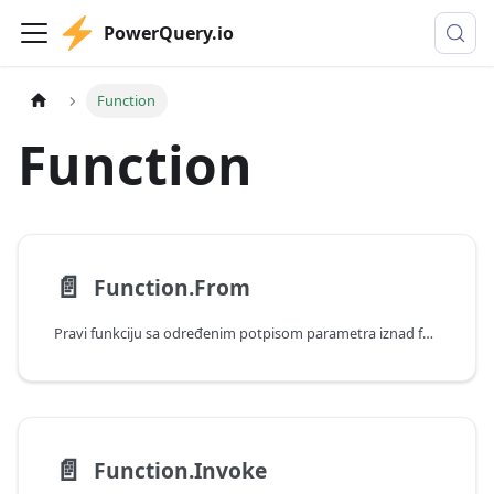
PowerQuery.io
Function
Function
📄️
Function.From
Pravi funkciju sa određenim potpisom parametra iznad funkcije koja koristi jedan argument liste.
📄️
Function.Invoke