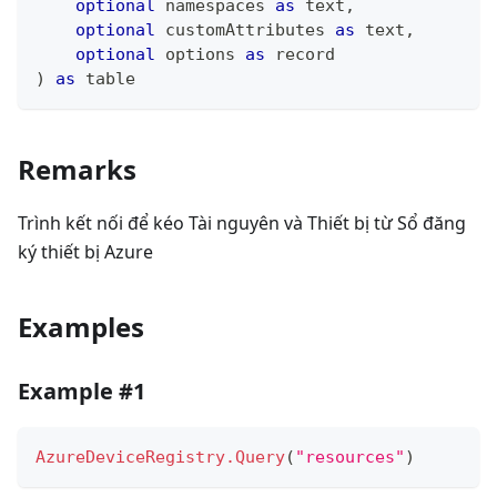
optional
 namespaces 
as
text
,
optional
 customAttributes 
as
text
,
optional
 options 
as
record
)
as
table
Remarks
Trình kết nối để kéo Tài nguyên và Thiết bị từ Sổ đăng
ký thiết bị Azure
Examples
Example #1
AzureDeviceRegistry.Query
(
"resources"
)