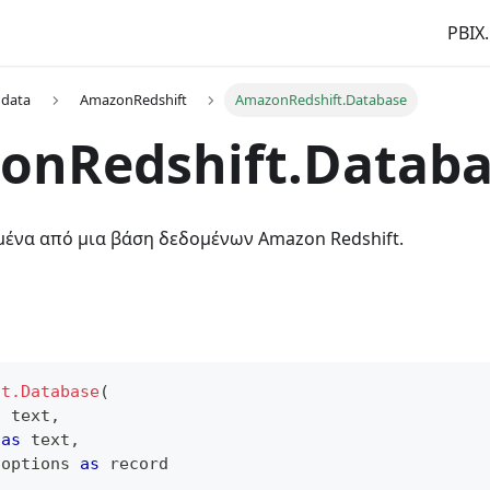
PBIX.
 data
AmazonRedshift
AmazonRedshift.Database
onRedshift.Databa
μένα από μια βάση δεδομένων Amazon Redshift.
ft.Database
(
s
text
,
 
as
text
,
 options 
as
record