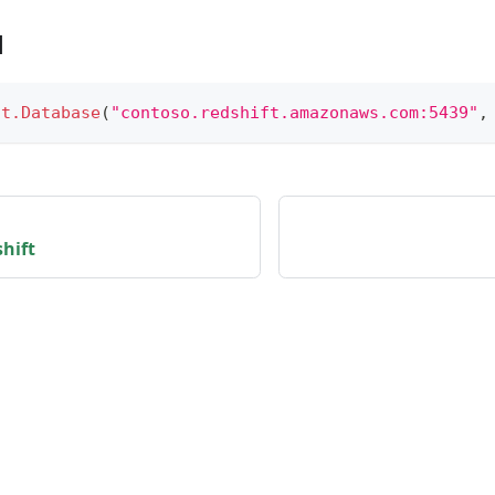
1
ft.Database
(
"contoso.redshift.amazonaws.com:5439"
,
hift
provided as is. Information is based on Microsoft's docume