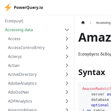
PowerQuery.io
Εισαγωγή
Accessing
Accessing data
Amaz
Access
AccessControlEntry
Εισαγάγετε δεδο
Acterys
Actian
Syntax
ActiveDirectory
AdobeAnalytics
AmazonRedshi
AdoDotNet
    server 
a
    database
ADPAnalytics
optional
AmazonAthena
)
as
table