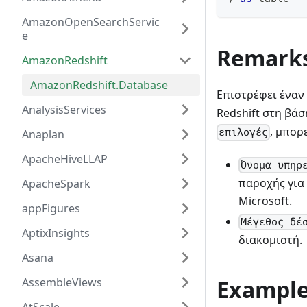
AmazonOpenSearchServic
e
Remark
AmazonRedshift
AmazonRedshift.Database
Επιστρέφει έναν
AnalysisServices
Redshift στη βά
, μπορ
επιλογές
Anaplan
ApacheHiveLLAP
Όνομα υπηρ
παροχής για 
ApacheSpark
Microsoft.
appFigures
Μέγεθος δέ
AptixInsights
διακομιστή.
Asana
AssembleViews
Exampl