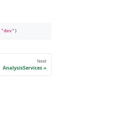
"dev"
)
Next
AnalysisServices
ntation and belongs to Microsoft Corp.