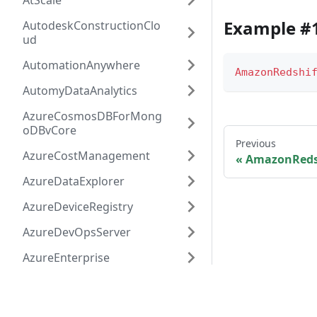
AtScale
Example #
AutodeskConstructionClo
ud
AutomationAnywhere
AmazonRedshi
AutomyDataAnalytics
AzureCosmosDBForMong
oDBvCore
Previous
AzureCostManagement
AmazonReds
AzureDataExplorer
AzureDeviceRegistry
AzureDevOpsServer
AzureEnterprise
AzureHiveLLAP
© 2026 PowerQuery.io. All content is 
AzureResourceGraph