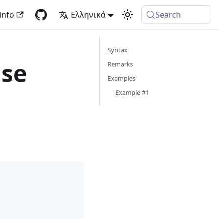
info
Ελληνικά
Search
Syntax
se
Remarks
Examples
Example #1