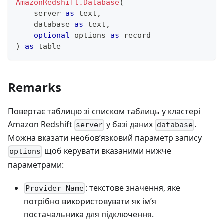
AmazonRedshift.Database
(
    server 
as
text
,
    database 
as
text
,
optional
 options 
as
record
)
as
table
Remarks
Повертає таблицю зі списком таблиць у кластері
Amazon Redshift
у базі даних
.
server
database
Можна вказати необов’язковий параметр запису
щоб керувати вказаними нижче
options
параметрами:
: текстове значення, яке
Provider Name
потрібно використовувати як ім’я
постачальника для підключення.