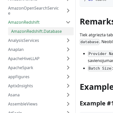
AmazonOpenSearchServic
e
Remark
AmazonRedshift
AmazonRedshift.Database
Tiek atgriezta ta
AnalysisServices
. Neob
database
Anaplan
Provider N
ApacheHiveLLAP
savienojumam.
ApacheSpark
Batch Size
appFigures
Exampl
AptixInsights
Asana
Example #
AssembleViews