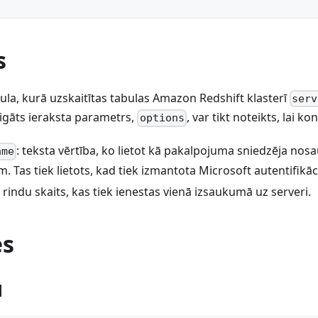
s
bula, kurā uzskaitītas tabulas Amazon Redshift klasterī
serv
ligāts ieraksta parametrs,
, var tikt noteikts, lai k
options
: teksta vērtība, ko lietot kā pakalpojuma sniedzēja no
ame
 Tas tiek lietots, kad tiek izmantota Microsoft autentifikāci
: rindu skaits, kas tiek ienestas vienā izsaukumā uz serveri.
es
1