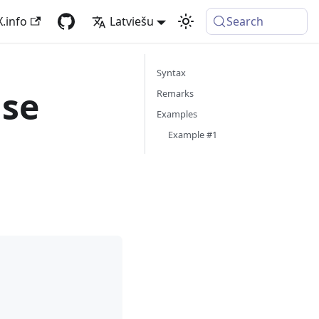
X.info
Latviešu
Search
Syntax
se
Remarks
Examples
Example #1