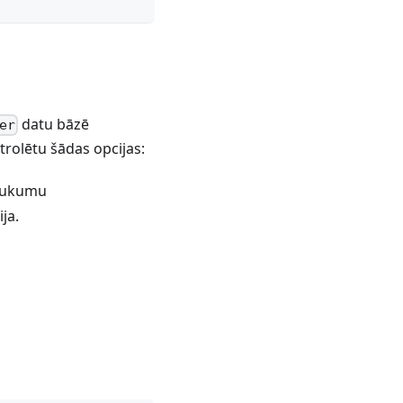
datu bāzē
er
ontrolētu šādas opcijas:
saukumu
ja.