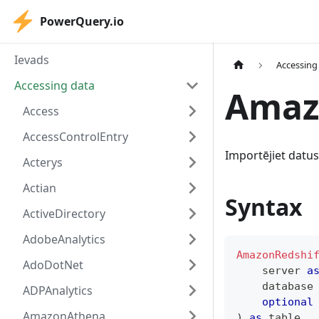
PowerQuery.io
Ievads
Accessing
Accessing data
Amaz
Access
AccessControlEntry
Importējiet datu
Acterys
Actian
Syntax
ActiveDirectory
AdobeAnalytics
AmazonRedshi
AdoDotNet
    server 
a
    database
ADPAnalytics
optional
AmazonAthena
)
as
table