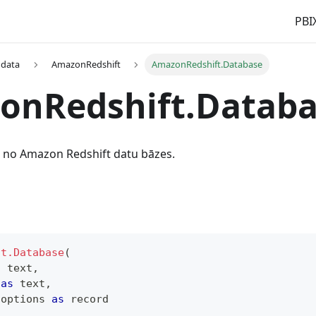
PBI
 data
AmazonRedshift
AmazonRedshift.Database
onRedshift.Databa
s no Amazon Redshift datu bāzes.
ft.Database
(
s
text
,
 
as
text
,
 options 
as
record