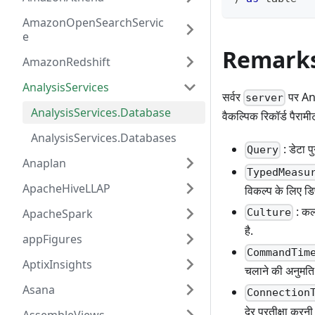
AmazonOpenSearchServic
e
Remark
AmazonRedshift
AnalysisServices
सर्वर
पर Ana
server
AnalysisServices.Database
वैकल्पिक रिकॉर्ड पैराम
AnalysisServices.Databases
: डेटा प
Query
Anaplan
TypedMeasu
ApacheHiveLLAP
विकल्प के लिए डिफ
: कल्
ApacheSpark
Culture
है.
appFigures
CommandTim
AptixInsights
चलाने की अनुमति द
Asana
Connection
देर प्रतीक्षा करनी