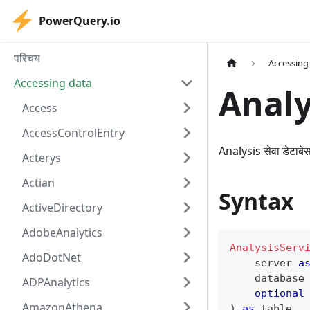
PowerQuery.io
परिचय
Accessing
Accessing data
Analy
Access
AccessControlEntry
Analysis सेवा डेटाबेस
Acterys
Actian
Syntax
ActiveDirectory
AdobeAnalytics
AnalysisServ
AdoDotNet
    server 
a
    database
ADPAnalytics
optional
AmazonAthena
)
as
table