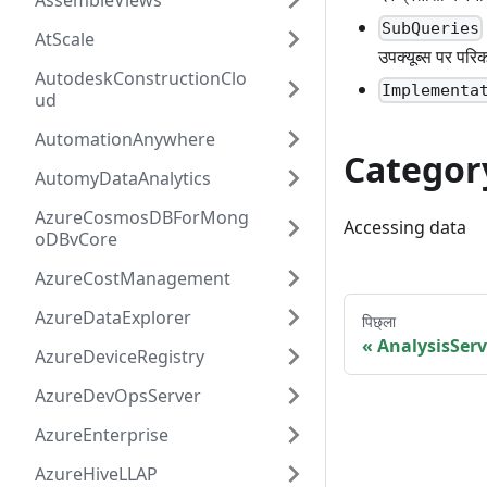
AssembleViews
SubQueries
AtScale
उपक्यूब्स पर परिक
AutodeskConstructionClo
Implementa
ud
AutomationAnywhere
Categor
AutomyDataAnalytics
AzureCosmosDBForMong
Accessing data
oDBvCore
AzureCostManagement
AzureDataExplorer
पिछ्ला
AnalysisServ
AzureDeviceRegistry
AzureDevOpsServer
AzureEnterprise
AzureHiveLLAP