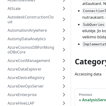
AssembleViews
atšaukiant. 
AtScale
Connection
AutodeskConstructionClo
nutraukiant.
ud
SubQueries
AutomationAnywhere
eilutėje. Jis
veikimo būdą.
AutomyDataAnalytics
Implementa
AzureCosmosDBForMong
oDBvCore
Categor
AzureCostManagement
AzureDataExplorer
Accessing data
AzureDeviceRegistry
AzureDevOpsServer
AzureEnterprise
Previous
AnalysisServ
AzureHiveLLAP