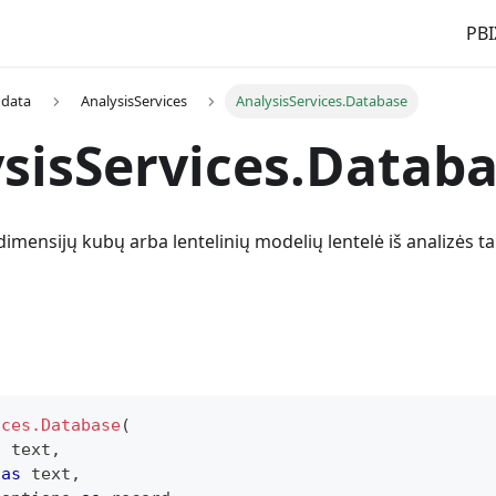
PBI
 data
AnalysisServices
AnalysisServices.Database
sisServices.Datab
dimensijų kubų arba lentelinių modelių lentelė iš analizės
ices.Database
(
s
text
,
 
as
text
,