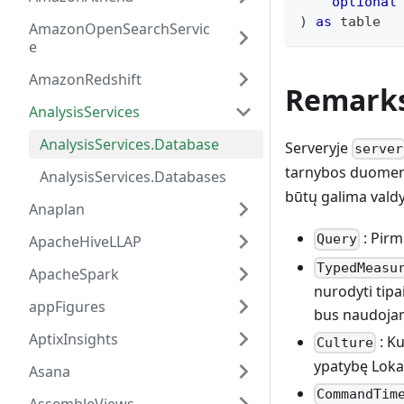
optional
)
as
table
AmazonOpenSearchServic
e
AmazonRedshift
Remark
AnalysisServices
AnalysisServices.Database
Serveryje
server
tarnybos duome
AnalysisServices.Databases
būtų galima valdyt
Anaplan
: Pir
Query
ApacheHiveLLAP
TypedMeasu
ApacheSpark
nurodyti tipa
appFigures
bus naudojama
AptixInsights
: Ku
Culture
ypatybę Lokal
Asana
CommandTim