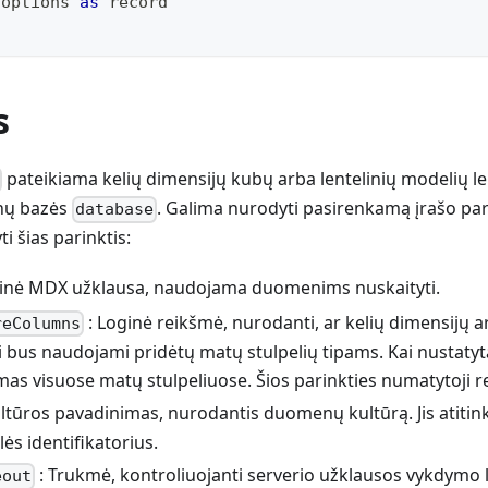
 options 
as
record
s
pateikiama kelių dimensijų kubų arba lentelinių modelių len
nų bazės
. Galima nurodyti pasirenkamą įrašo p
database
i šias parinktis:
minė MDX užklausa, naudojama duomenims nuskaityti.
: Loginė reikšmė, nurodanti, ar kelių dimensijų a
reColumns
i bus naudojami pridėtų matų stulpelių tipams. Kai nustatyta 
s visuose matų stulpeliuose. Šios parinkties numatytoji re
ltūros pavadinimas, nurodantis duomenų kultūrą. Jis atitin
ės identifikatorius.
: Trukmė, kontroliuojanti serverio užklausos vykdymo l
eout