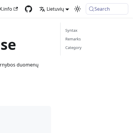
X.info
Lietuvių
Search
Syntax
ase
Remarks
Category
 tarnybos duomenų