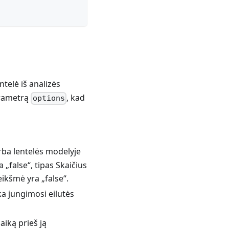
telė iš analizės
arametrą
, kad
options
rba lentelės modelyje
„false“, tipas Skaičius
ikšmė yra „false“.
ka jungimosi eilutės
aiką prieš ją