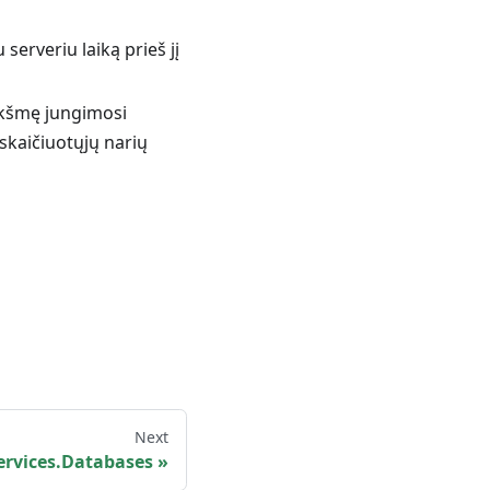
erveriu laiką prieš jį
eikšmę jungimosi
skaičiuotųjų narių
Next
ervices.Databases