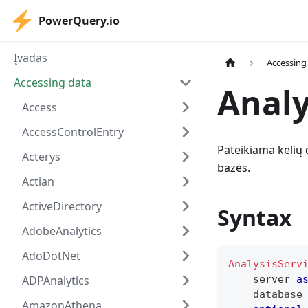
PowerQuery.io
Įvadas
Accessing
Accessing data
Analy
Access
AccessControlEntry
Pateikiama kelių 
Acterys
bazės.
Actian
ActiveDirectory
Syntax
AdobeAnalytics
AdoDotNet
AnalysisServ
ADPAnalytics
    server 
a
    database
AmazonAthena