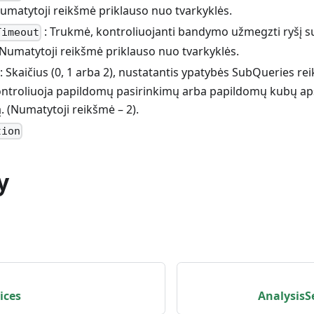
Numatytoji reikšmė priklauso nuo tvarkyklės.
: Trukmė, kontroliuojanti bandymo užmegzti ryšį su s
Timeout
 Numatytoji reikšmė priklauso nuo tvarkyklės.
: Skaičius (0, 1 arba 2), nustatantis ypatybės SubQueries r
 kontroliuoja papildomų pasirinkimų arba papildomų kubų ap
 (Numatytoji reikšmė – 2).
tion
y
ices
AnalysisS