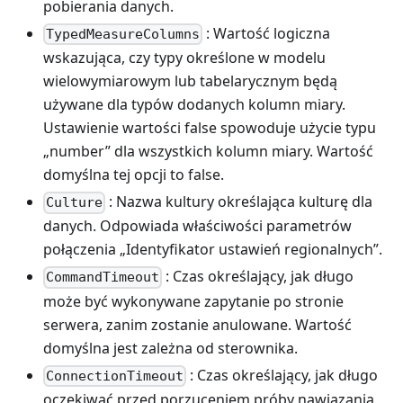
pobierania danych.
: Wartość logiczna
TypedMeasureColumns
wskazująca, czy typy określone w modelu
wielowymiarowym lub tabelarycznym będą
używane dla typów dodanych kolumn miary.
Ustawienie wartości false spowoduje użycie typu
„number” dla wszystkich kolumn miary. Wartość
domyślna tej opcji to false.
: Nazwa kultury określająca kulturę dla
Culture
danych. Odpowiada właściwości parametrów
połączenia „Identyfikator ustawień regionalnych”.
: Czas określający, jak długo
CommandTimeout
może być wykonywane zapytanie po stronie
serwera, zanim zostanie anulowane. Wartość
domyślna jest zależna od sterownika.
: Czas określający, jak długo
ConnectionTimeout
oczekiwać przed porzuceniem próby nawiązania