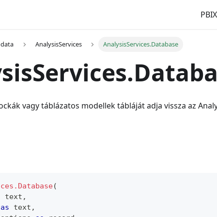
PBIX
 data
AnalysisServices
AnalysisServices.Database
sisServices.Datab
kák vagy táblázatos modellek tábláját adja vissza az Analy
ices.Database
(
s
text
,
 
as
text
,