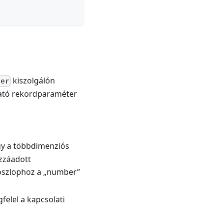
kiszolgálón
ver
ható rekordparaméter
ogy a többdimenziós
zzáadott
koszlophoz a „number”
felel a kapcsolati