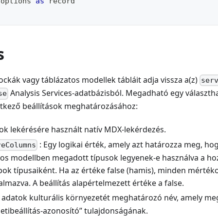
 options 
as
record
s
kák vagy táblázatos modellek tábláit adja vissza a(z)
ser
Analysis Services-adatbázisból. Megadható egy választ
se
etkező beállítások meghatározásához:
ok lekérésére használt natív MDX-lekérdezés.
: Egy logikai érték, amely azt határozza meg, h
reColumns
tos modellben megadott típusok legyenek-e használva a ho
ok típusaiként. Ha az értéke false (hamis), minden mérté
kalmazva. A beállítás alapértelmezett értéke a false.
z adatok kulturális környezetét meghatározó név, amely meg
letibeállítás-azonosító” tulajdonságának.