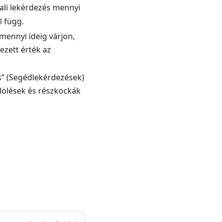
dali lekérdezés mennyi
l függ.
 mennyi ideig várjon,
mezett érték az
s” (Segédlekérdezések)
jelölések és részkockák