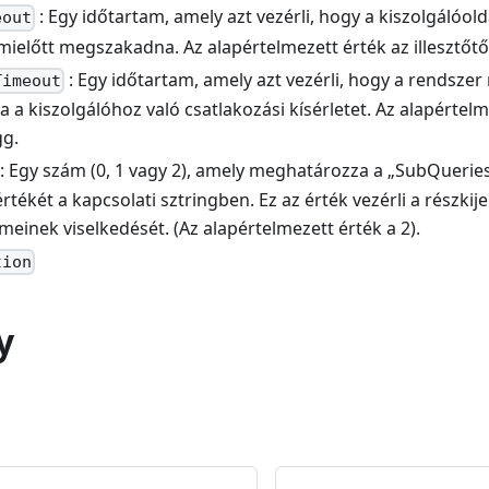
: Egy időtartam, amely azt vezérli, hogy a kiszolgálóol
eout
 mielőtt megszakadna. Az alapértelmezett érték az illesztőtő
: Egy időtartam, amely azt vezérli, hogy a rendszer
Timeout
ja a kiszolgálóhoz való csatlakozási kísérletet. Az alapértel
gg.
: Egy szám (0, 1 vagy 2), amely meghatározza a „SubQuerie
rtékét a kapcsolati sztringben. Ez az érték vezérli a részki
meinek viselkedését. (Az alapértelmezett érték a 2).
tion
y