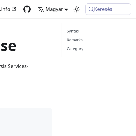
.info
Magyar
Keresés
Syntax
ase
Remarks
Category
sis Services-