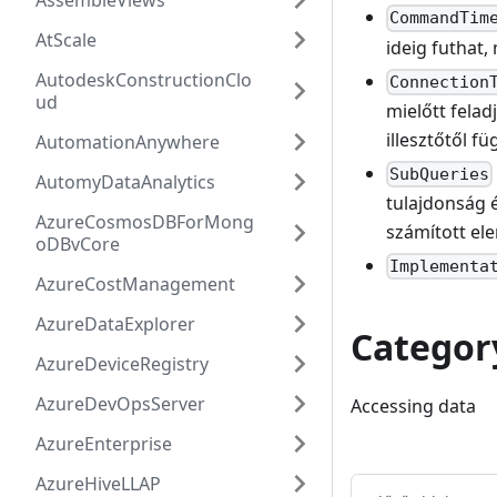
AssembleViews
CommandTim
AtScale
ideig futhat,
AutodeskConstructionClo
Connection
ud
mielőtt felad
illesztőtől fü
AutomationAnywhere
SubQueries
AutomyDataAnalytics
tulajdonság é
AzureCosmosDBForMong
számított ele
oDBvCore
Implementa
AzureCostManagement
AzureDataExplorer
Categor
AzureDeviceRegistry
AzureDevOpsServer
Accessing data
AzureEnterprise
AzureHiveLLAP