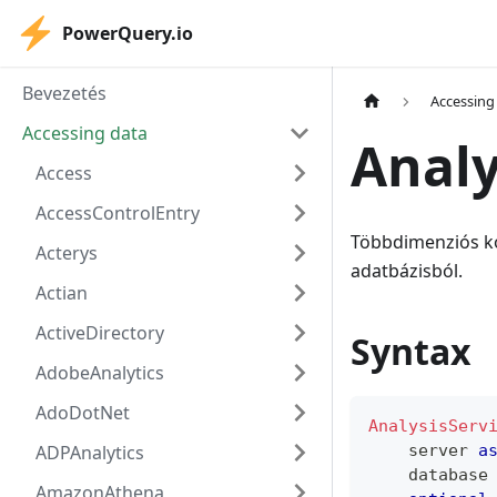
PowerQuery.io
Bevezetés
Accessing
Accessing data
Analy
Access
AccessControlEntry
Többdimenziós koc
Acterys
adatbázisból.
Actian
ActiveDirectory
Syntax
AdobeAnalytics
AdoDotNet
AnalysisServ
ADPAnalytics
    server 
a
    database
AmazonAthena