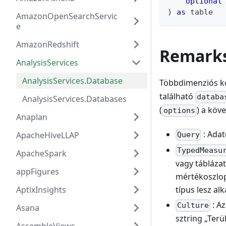
optional
)
as
table
AmazonOpenSearchServic
e
AmazonRedshift
Remark
AnalysisServices
AnalysisServices.Database
Többdimenziós koc
található
databa
AnalysisServices.Databases
(
) a köv
options
Anaplan
: Adat
ApacheHiveLLAP
Query
TypedMeasu
ApacheSpark
vagy tábláza
appFigures
mértékoszlop
AptixInsights
típus lesz al
: A
Culture
Asana
sztring „Terü