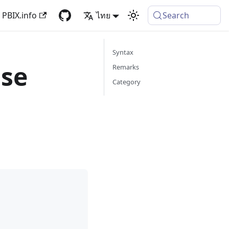
PBIX.info
ไทย
Search
Syntax
ase
Remarks
Category