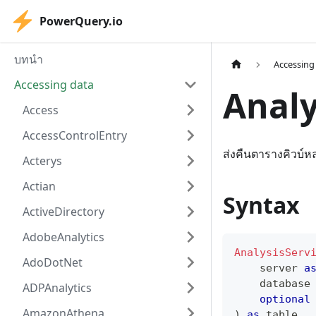
PowerQuery.io
บทนำ
Accessing
Accessing data
Analy
Access
AccessControlEntry
ส่งคืนตารางคิวบ์ห
Acterys
Actian
Syntax
ActiveDirectory
AdobeAnalytics
AnalysisServ
AdoDotNet
    server 
a
    database
ADPAnalytics
optional
AmazonAthena
)
as
table