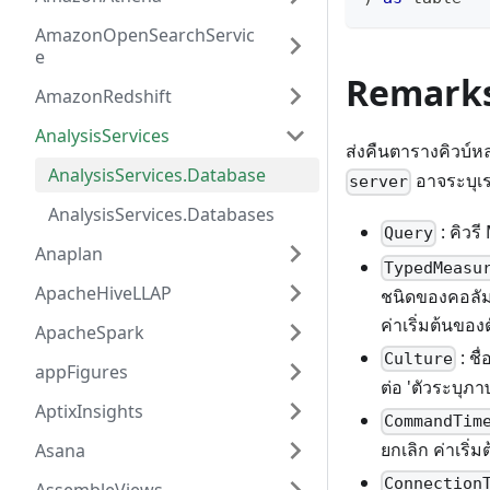
AmazonOpenSearchServic
e
Remark
AmazonRedshift
AnalysisServices
ส่งคืนตารางคิวบ์ห
AnalysisServices.Database
อาจระบุเร
server
AnalysisServices.Databases
: คิวร
Query
Anaplan
TypedMeasu
ApacheHiveLLAP
ชนิดของคอลัมน์
ค่าเริ่มต้นของต
ApacheSpark
: ชื
Culture
appFigures
ต่อ 'ตัวระบุภา
AptixInsights
CommandTim
ยกเลิก ค่าเริ่
Asana
Connection