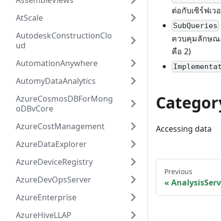
AssembleViews
ต่อกับเซิร์ฟเว
AtScale
SubQueries
AutodeskConstructionClo
ควบคุมลักษณะ
ud
คือ 2)
AutomationAnywhere
Implementa
AutomyDataAnalytics
Categor
AzureCosmosDBForMong
oDBvCore
AzureCostManagement
Accessing data
AzureDataExplorer
AzureDeviceRegistry
Previous
AzureDevOpsServer
AnalysisServ
AzureEnterprise
AzureHiveLLAP