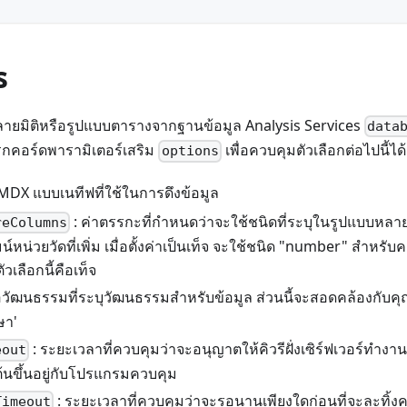
s
ลายมิติหรือรูปแบบตารางจากฐานข้อมูล Analysis Services
data
กคอร์ดพารามิเตอร์เสริม
เพื่อควบคุมตัวเลือกต่อไปนี้ได้
options
ี MDX แบบเนทีฟที่ใช้ในการดึงข้อมูล
: ค่าตรรกะที่กำหนดว่าจะใช้ชนิดที่ระบุในรูปแบบหลา
reColumns
หน่วยวัดที่เพิ่ม เมื่อตั้งค่าเป็นเท็จ จะใช้ชนิด "number" สำหรับ
ัวเลือกนี้คือเท็จ
่อวัฒนธรรมที่ระบุวัฒนธรรมสำหรับข้อมูล ส่วนนี้จะสอดคล้องกับคุ
ษา'
: ระยะเวลาที่ควบคุมว่าจะอนุญาตให้คิวรีฝั่งเซิร์ฟเวอร์ทำงา
eout
มต้นขึ้นอยู่กับโปรแกรมควบคุม
: ระยะเวลาที่ควบคุมว่าจะรอนานเพียงใดก่อนที่จะละทิ้ง
Timeout