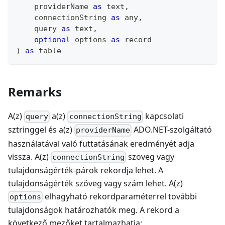
    providerName 
as
text
,
    connectionString 
as
any
,
    query 
as
text
,
optional
 options 
as
record
)
as
table
Remarks
A(z)
a(z)
kapcsolati
query
connectionString
sztringgel és a(z)
ADO.NET-szolgáltató
providerName
használatával való futtatásának eredményét adja
vissza. A(z)
szöveg vagy
connectionString
tulajdonságérték-párok rekordja lehet. A
tulajdonságérték szöveg vagy szám lehet. A(z)
elhagyható rekordparaméterrel további
options
tulajdonságok határozhatók meg. A rekord a
következő mezőket tartalmazhatja: