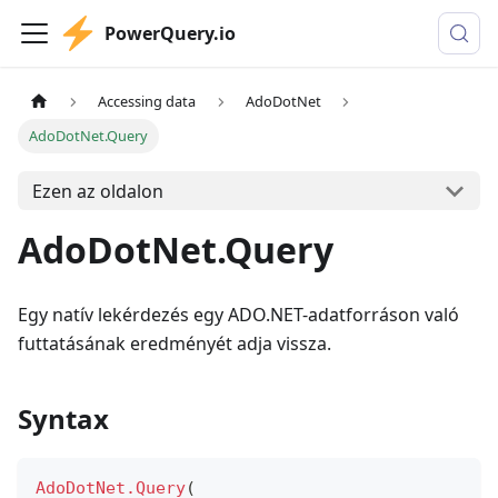
PowerQuery.io
Accessing data
AdoDotNet
AdoDotNet.Query
Ezen az oldalon
AdoDotNet.Query
Egy natív lekérdezés egy ADO.NET-adatforráson való
futtatásának eredményét adja vissza.
Syntax
AdoDotNet.Query
(