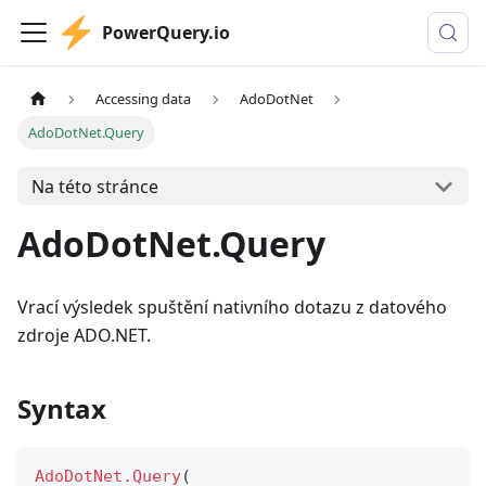
PowerQuery.io
Accessing data
AdoDotNet
AdoDotNet.Query
Na této stránce
AdoDotNet.Query
Vrací výsledek spuštění nativního dotazu z datového
zdroje ADO.NET.
Syntax
AdoDotNet.Query
(