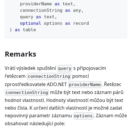
    providerName 
as
text
,
    connectionString 
as
any
,
    query 
as
text
,
optional
 options 
as
record
)
as
table
Remarks
Vrátí výsledek spuštění
s připojovacím
query
řetězcem
pomocí
connectionString
zprostředkovatele ADO.NET
. Řetězec
providerName
může být text nebo záznam párů
connectionString
hodnot vlastností. Hodnoty vlastností můžou být text
nebo čísla. K určení dalších vlastností je možné zadat
nepovinný parametr záznamu
. Záznam může
options
obsahovat následující pole: