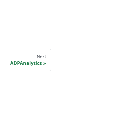
Next
ADPAnalytics
ntation and belongs to Microsoft Corp.