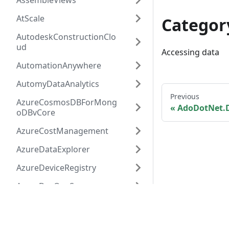
AssembleViews
AtScale
Categor
AutodeskConstructionClo
ud
Accessing data
AutomationAnywhere
AutomyDataAnalytics
Previous
AzureCosmosDBForMong
AdoDotNet.
oDBvCore
AzureCostManagement
AzureDataExplorer
AzureDeviceRegistry
AzureDevOpsServer
AzureEnterprise
© 2026 PowerQuery.io. All content is 
AzureHiveLLAP