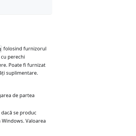
folosind furnizorul
g
e cu perechi
re. Poate fi furnizat
tăți suplimentare.
garea de partea
ă dacă se produc
ea Windows. Valoarea