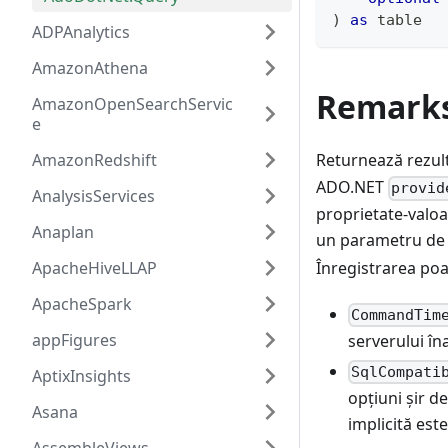
)
as
table
ADPAnalytics
AmazonAthena
Remark
AmazonOpenSearchServic
e
AmazonRedshift
Returnează rezult
ADO.NET
provid
AnalysisServices
proprietate-valoa
Anaplan
un parametru de 
Înregistrarea po
ApacheHiveLLAP
ApacheSpark
CommandTim
appFigures
serverului în
SqlCompati
AptixInsights
opțiuni șir 
Asana
implicită este