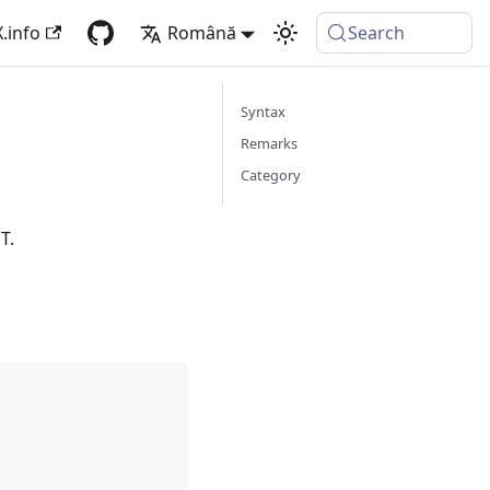
.info
Română
Search
Syntax
Remarks
Category
T.