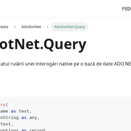
PBIX
 data
AdoDotNet
AdoDotNet.Query
otNet.Query
atul rulării unei interogări native pe o bază de date ADO.NE
ery
(
Name 
as
text
,
onString 
as
any
,
text
,
 options 
as
record