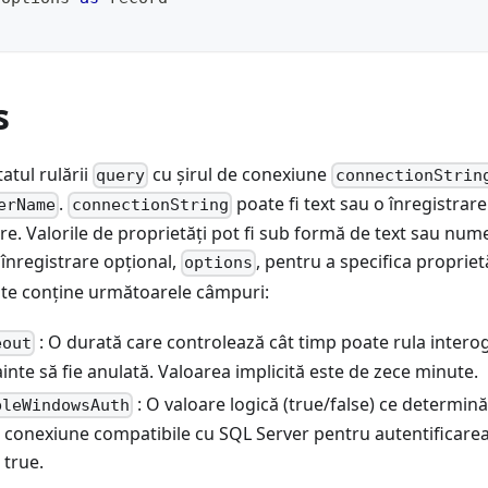
s
atul rulării
cu șirul de conexiune
query
connectionStrin
.
poate fi text sau o înregistrar
erName
connectionString
re. Valorile de proprietăți pot fi sub formă de text sau nume
înregistrare opțional,
, pentru a specifica proprie
options
ate conține următoarele câmpuri:
: O durată care controlează cât timp poate rula intero
eout
ainte să fie anulată. Valoarea implicită este de zece minute.
: O valoare logică (true/false) ce determin
bleWindowsAuth
de conexiune compatibile cu SQL Server pentru autentificar
 true.