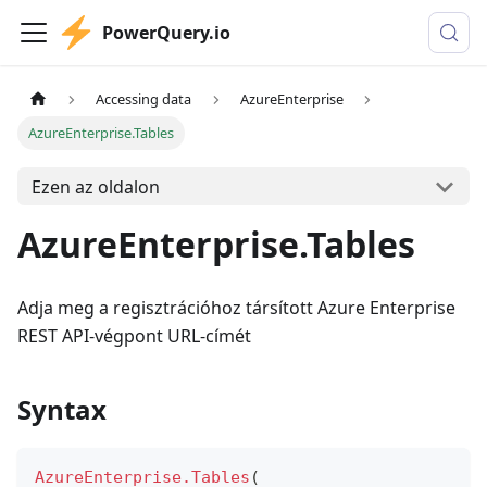
PowerQuery.io
Accessing data
AzureEnterprise
AzureEnterprise.Tables
Ezen az oldalon
AzureEnterprise.Tables
Adja meg a regisztrációhoz társított Azure Enterprise
REST API-végpont URL-címét
Syntax
AzureEnterprise.Tables
(