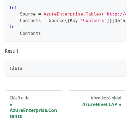
let
    Source 
=
AzureEnterprise.Tables
(
"http://ea
    Contents 
=
 Source
{
[
Key
=
"Contents"
]
}
[
Data
]
in
    Contents
Result:
Tábla
Előző oldal
Következő oldal
AzureHiveLLAP
AzureEnterprise.Con
tents