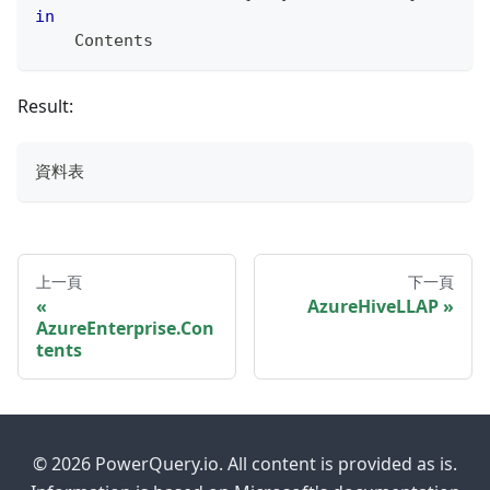
in
    Contents
Result:
資料表
上一頁
下一頁
AzureHiveLLAP
AzureEnterprise.Con
tents
© 2026 PowerQuery.io. All content is provided as is.