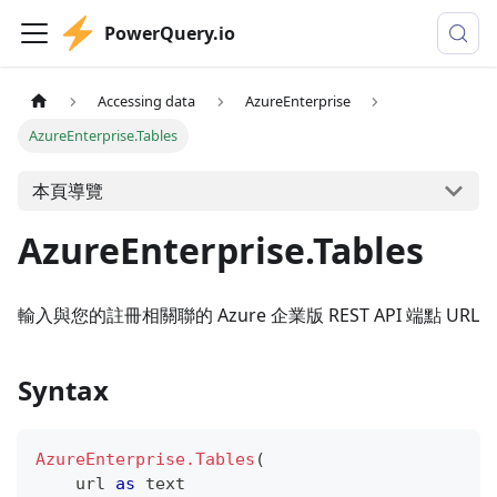
PowerQuery.io
Accessing data
AzureEnterprise
AzureEnterprise.Tables
本頁導覽
AzureEnterprise.Tables
輸入與您的註冊相關聯的 Azure 企業版 REST API 端點 URL
Syntax
AzureEnterprise.Tables
(
    url 
as
text