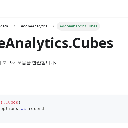
 data
AdobeAnalytics
AdobeAnalytics.Cubes
eAnalytics.Cubes
ics의 보고서 모음을 반환합니다.
cs.Cubes
(
 options 
as
record