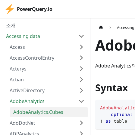
PowerQuery.io
소개
Accessing
Accessing data
Adob
Access
AccessControlEntry
Adobe Analyt
Acterys
Actian
Syntax
ActiveDirectory
AdobeAnalytics
AdobeAnalyti
AdobeAnalytics.Cubes
optional
)
as
table
AdoDotNet
ADPAnalytics