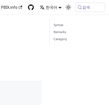
검색
PBIX.info
한국어
Syntax
Remarks
Category