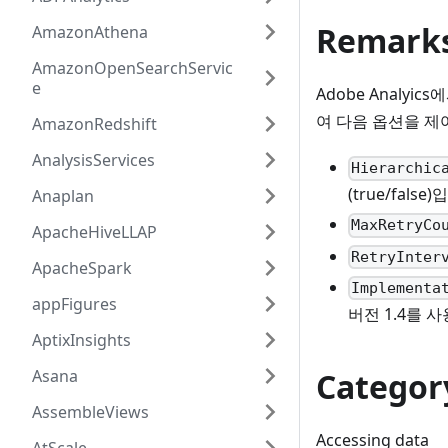
Remark
AmazonAthena
AmazonOpenSearchServic
e
Adobe Analy
여 다음 옵션을 제
AmazonRedshift
AnalysisServices
Hierarchic
(true/fals
Anaplan
MaxRetryCo
ApacheHiveLLAP
RetryInter
ApacheSpark
Implementa
appFigures
버전 1.4를 
AptixInsights
Asana
Categor
AssembleViews
Accessing data