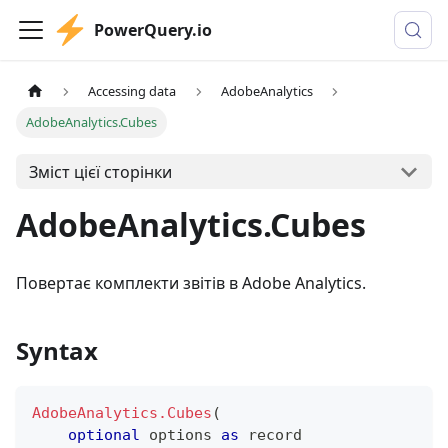
PowerQuery.io
Accessing data
AdobeAnalytics
AdobeAnalytics.Cubes
Зміст цієї сторінки
AdobeAnalytics.Cubes
Повертає комплекти звітів в Adobe Analytics.
Syntax
AdobeAnalytics.Cubes
(
optional
 options 
as
record