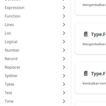
Mengembalikan f
Expression
Function
Lines
📄️
List
Type.
Logical
Number
Record
Replacer
📄️
Splitter
Table
Text
Time