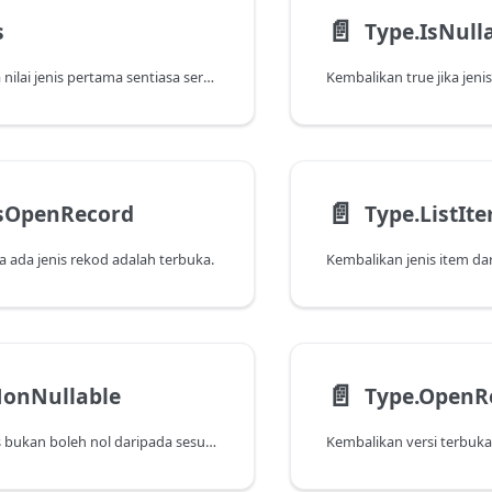
📄️
s
Type.IsNull
Menentukan jika nilai jenis pertama sentiasa serasi dengan jenis kedua.
📄️
IsOpenRecord
Type.ListIt
 ada jenis rekod adalah terbuka.
Kembalikan jenis item dar
📄️
NonNullable
Type.OpenR
Kembalikan jenis bukan boleh nol daripada sesuatu jenis.