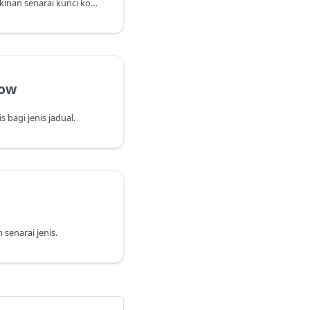
Mengembalikan kemungkinan senarai kunci kosong untuk jenis jadual yang ditentukan.
Row
 bagi jenis jadual.
senarai jenis.