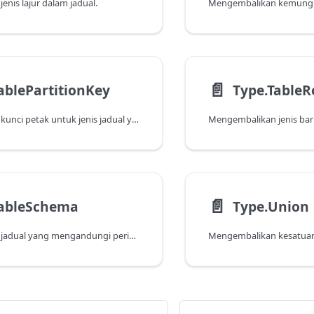
nis lajur dalam jadual.
📄️
ablePartitionKey
Type.Table
Mengembalikan kunci petak untuk jenis jadual yang diberikan jika ia memilikinya.
Mengembalikan jenis baris
📄️
TableSchema
Type.Union
Mengembalikan jadual yang mengandungi perihalan lajur (iaitu skema) bagi jenis jadual yang ditentukan.
Mengembalikan kesatuan 