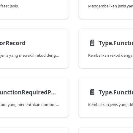
aset jenis.
📄️
ForRecord
Type.Funct
Mengembalikan jenis yang mewakili rekod dengan kekangan jenis tertentu pada medan.
📄️
Type.FunctionRequiredParameters
Type.Funct
Kembalikan nombor yang menentukan nombor minimum parameter yang diperlukan untuk memulakan jenis fungsi.