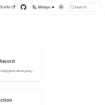
X.info
Melayu
Search
Record
Kembalikan versi tertutup bagi jenis rekod yang diberi (atau jenis yang sama, jika ia telah ditutup).
ction