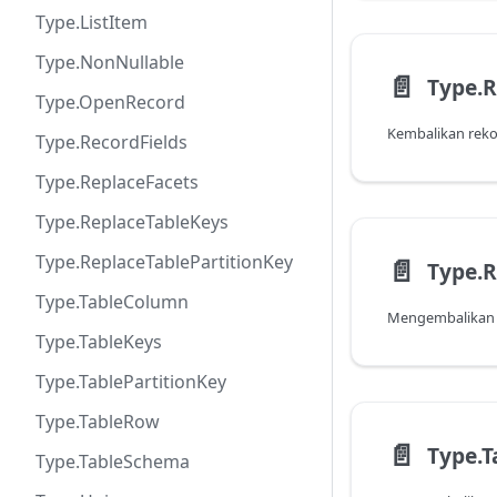
Type.ListItem
Type.NonNullable
📄️
Type.R
Type.OpenRecord
Type.RecordFields
Type.ReplaceFacets
Type.ReplaceTableKeys
Type.ReplaceTablePartitionKey
📄️
Type.R
Type.TableColumn
Type.TableKeys
Type.TablePartitionKey
Type.TableRow
📄️
Type.
Type.TableSchema