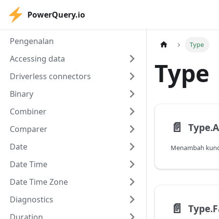
PowerQuery.io
Pengenalan
Type
Accessing data
Type
Driverless connectors
Binary
Combiner
📄️
Type.
Comparer
Date
Date Time
Date Time Zone
Diagnostics
📄️
Type.F
Duration