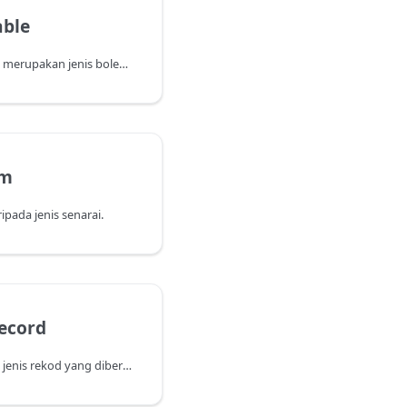
able
Kembalikan true jika jenis merupakan jenis boleh nol; jika tidak, false.
em
ipada jenis senarai.
ecord
Kembalikan versi terbuka jenis rekod yang diberi (atau jenis yang sama, jika ia telah terbuka).