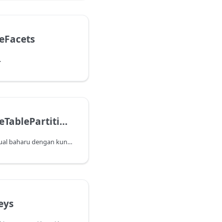
eFacets
.
Type.ReplaceTablePartitionKey
Mengembalikan jenis jadual baharu dengan kunci petak yang digantikan oleh kunci petak yang ditentukan.
eys