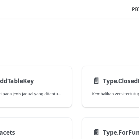
PBI
📄️
AddTableKey
Type.Closed
Menambah kunci pada jenis jadual yang ditentukan.
📄️
acets
Type.ForFun