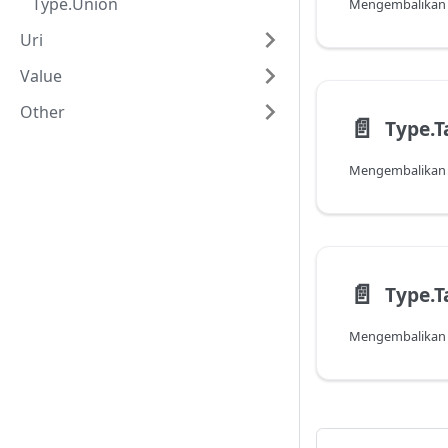
Type.Union
Mengembalikan je
Uri
Value
Other
📄️
Type.T
📄️
Type.