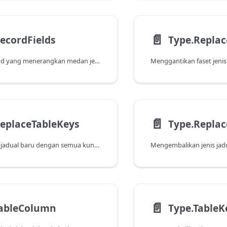
📄️
ecordFields
Type.Replac
Kembalikan rekod yang menerangkan medan jenis rekod dengan setiap medan bagi jenis rekod yang dikembalikan mempunyai nama yang berkaitan dan nilai.
Menggantikan faset jenis
📄️
eplaceTableKeys
Mengembalikan jadual baru dengan semua kunci digantikan dengan senarai kunci yang ditentukan.
📄️
TableColumn
Type.TableK