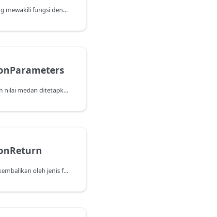
Mengembalikan jenis yang mewakili fungsi dengan parameter tertentu dan mengembalikan kekangan jenis.
ionParameters
Kembalikan rekod dengan nilai medan ditetapkan kepada nama parameter jenis fungsi, dan nilai mereka ditetapkan kepada jenis yang berkaitan dengan mereka.
ionReturn
Kembalikan jenis yang dikembalikan oleh jenis fungsi.