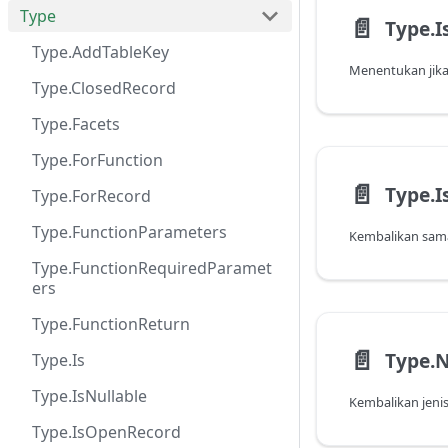
Type
📄️
Type.I
Type.AddTableKey
Type.ClosedRecord
Type.Facets
Type.ForFunction
📄️
Type.
Type.ForRecord
Type.FunctionParameters
Kembalikan sama
Type.FunctionRequiredParamet
ers
Type.FunctionReturn
📄️
Type.
Type.Is
Type.IsNullable
Type.IsOpenRecord