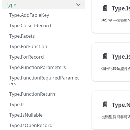
Type
📄️
Type.I
Type.AddTableKey
決定第一個類型
Type.ClosedRecord
Type.Facets
Type.ForFunction
📄️
Type.
Type.ForRecord
Type.FunctionParameters
傳回記錄類型是
Type.FunctionRequiredParamet
ers
Type.FunctionReturn
📄️
Type.
Type.Is
Type.IsNullable
從類型傳回非可為 
Type.IsOpenRecord