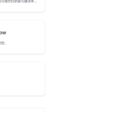
針對指定的資料表類型傳回可能空白的索引鍵清單。
Row
類型。