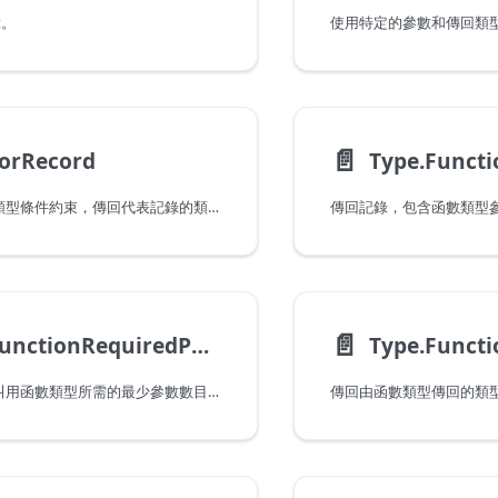
t。
📄️
ForRecord
Type.Funct
使用欄位的特定類型條件約束，傳回代表記錄的類型。
📄️
Type.FunctionRequiredParameters
Type.Funct
傳回數字，表示叫用函數類型所需的最少參數數目。
傳回由函數類型傳回的類