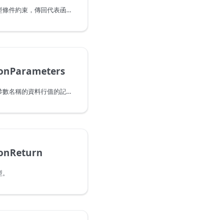
使用特定的參數和傳回類型條件約束，傳回代表函數的類型。
ionParameters
傳回記錄，包含函數類型參數名稱的資料行值的記錄，以及其相對應類型的值設定。
ionReturn
型。