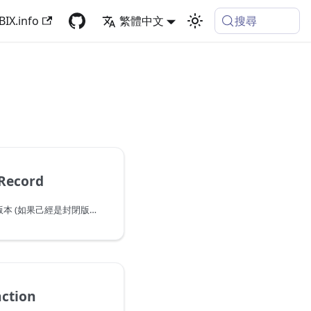
搜尋
BIX.info
繁體中文
Record
傳回指定記錄類型的封閉版本 (如果己經是封閉版本則需為相同類型)。
ction