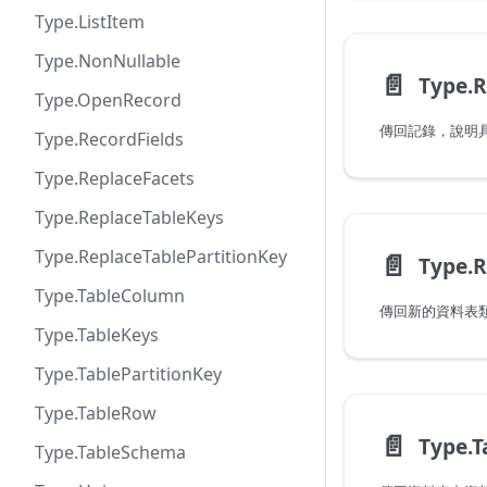
Type.ListItem
Type.NonNullable
📄️
Type.R
Type.OpenRecord
Type.RecordFields
Type.ReplaceFacets
Type.ReplaceTableKeys
Type.ReplaceTablePartitionKey
📄️
Type.R
Type.TableColumn
Type.TableKeys
Type.TablePartitionKey
Type.TableRow
📄️
Type.
Type.TableSchema