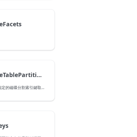
eFacets
Type.ReplaceTablePartitionKey
傳回新的資料表類型，以指定的磁碟分割索引鍵取代磁碟分割索引鍵。
eys