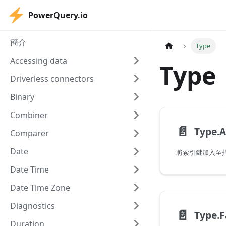
PowerQuery.io
簡介
Type
Accessing data
Type
Driverless connectors
Binary
Combiner
📄️
Type.
Comparer
Date
將索引鍵加入至
Date Time
Date Time Zone
Diagnostics
📄️
Type.F
Duration