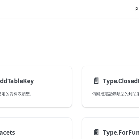
P
📄️
AddTableKey
Type.Closed
指定的資料表類型。
📄️
acets
Type.ForFun