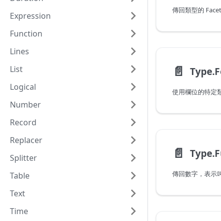
傳回類型的 Face
Expression
Function
Lines
📄️
List
Type.
Logical
Number
Record
Replacer
📄️
Splitter
Table
Text
Time