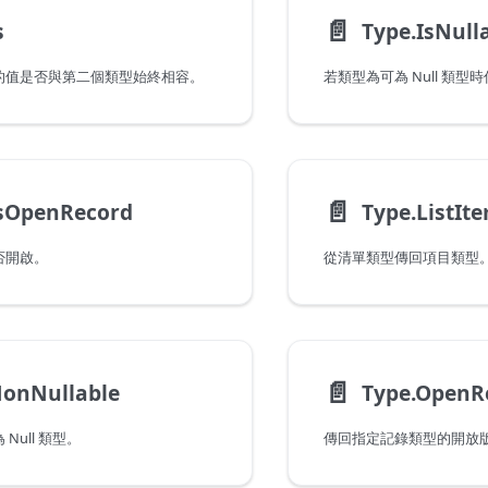
📄️
s
Type.IsNull
的值是否與第二個類型始終相容。
📄️
IsOpenRecord
Type.ListIt
否開啟。
從清單類型傳回項目類型
📄️
NonNullable
Type.OpenR
Null 類型。