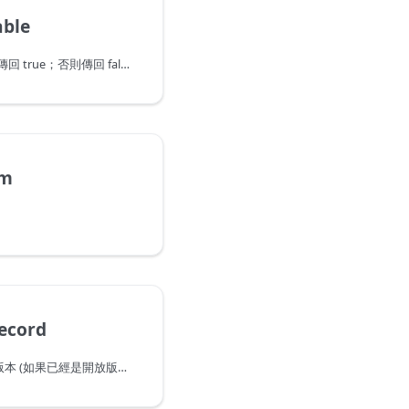
able
若類型為可為 Null 類型時傳回 true；否則傳回 false。
em
。
ecord
傳回指定記錄類型的開放版本 (如果已經是開放版本，則要是相同類型)。