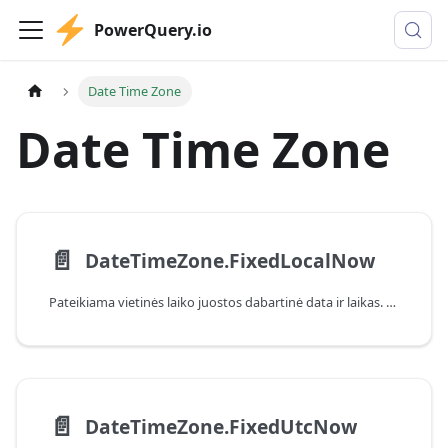
PowerQuery.io
Date Time Zone
Date Time Zone
📄️
DateTimeZone.FixedLocalNow
Pateikiama vietinės laiko juostos dabartinė data ir laikas. Ši reikšmė yra fiksuota ir nepasikeis per vėlesnius iškvietimus.
📄️
DateTimeZone.FixedUtcNow