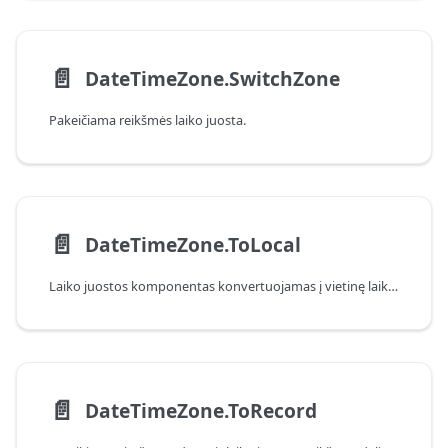
📄️
DateTimeZone.SwitchZone
Pakeičiama reikšmės laiko juosta.
📄️
DateTimeZone.ToLocal
Laiko juostos komponentas konvertuojamas į vietinę laiko juostą.
📄️
DateTimeZone.ToRecord