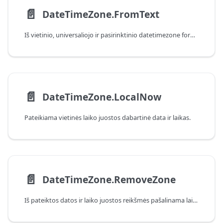
📄️
DateTimeZone.FromText
Iš vietinio, universaliojo ir pasirinktinio datetimezone formatų sukuriama datetimezone reikšmė.
📄️
DateTimeZone.LocalNow
Pateikiama vietinės laiko juostos dabartinė data ir laikas.
📄️
DateTimeZone.RemoveZone
Iš pateiktos datos ir laiko juostos reikšmės pašalinama laiko juostos informacija.