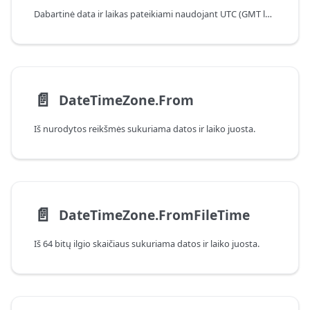
Dabartinė data ir laikas pateikiami naudojant UTC (GMT laiko juosta). Ši reikšmė yra fiksuota ir nepasikeis per vėlesnius iškvietimus.
📄️
DateTimeZone.From
Iš nurodytos reikšmės sukuriama datos ir laiko juosta.
📄️
DateTimeZone.FromFileTime
Iš 64 bitų ilgio skaičiaus sukuriama datos ir laiko juosta.