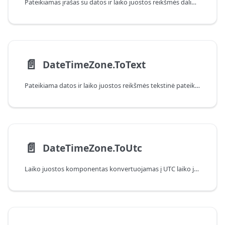
Pateikiamas įrašas su datos ir laiko juostos reikšmės dalimis.
📄️
DateTimeZone.ToText
Pateikiama datos ir laiko juostos reikšmės tekstinė pateiktis.
📄️
DateTimeZone.ToUtc
Laiko juostos komponentas konvertuojamas į UTC laiko juostą.