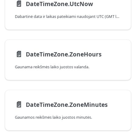
📄️
DateTimeZone.UtcNow
Dabartinė data ir laikas pateikiami naudojant UTC (GMT laiko juosta).
📄️
DateTimeZone.ZoneHours
Gaunama reikšmės laiko juostos valanda.
📄️
DateTimeZone.ZoneMinutes
Gaunamos reikšmės laiko juostos minutės.