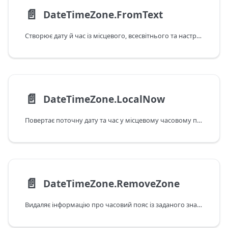
📄️
DateTimeZone.FromText
Створює дату й час із місцевого, всесвітнього та настроюваного форматів дати й часу з часовим поясом.
📄️
DateTimeZone.LocalNow
Повертає поточну дату та час у місцевому часовому поясі.
📄️
DateTimeZone.RemoveZone
Видаляє інформацію про часовий пояс із заданого значення дати й часу з часовим поясом.