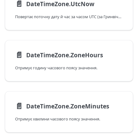
📄️
DateTimeZone.UtcNow
Повертає поточну дату й час за часом UTC (за Гринвічем).
📄️
DateTimeZone.ZoneHours
Отримує годину часового поясу значення.
📄️
DateTimeZone.ZoneMinutes
Отримує хвилини часового поясу значення.