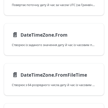
Повертає поточну дату й час за часом UTC (за Гринвічем). Це значення – фіксоване, і воно не зміниться після наступних викликів.
📄️
DateTimeZone.From
Створює із заданого значення дату й час із часовим поясом.
📄️
DateTimeZone.FromFileTime
Створює з 64-розрядного числа дату й час із часовим поясом.