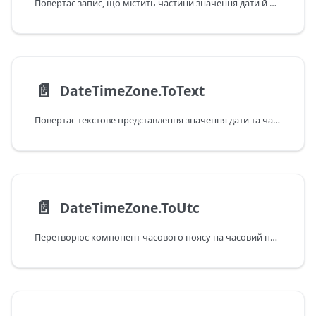
Повертає запис, що містить частини значення дати й часу з часовим поясом.
📄️
DateTimeZone.ToText
Повертає текстове представлення значення дати та часу з часовим поясом.
📄️
DateTimeZone.ToUtc
Перетворює компонент часового поясу на часовий пояс UTC.