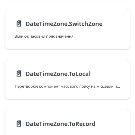
📄️
DateTimeZone.SwitchZone
Змінює часовий пояс значення.
📄️
DateTimeZone.ToLocal
Перетворює компонент часового поясу на місцевий часовий пояс.
📄️
DateTimeZone.ToRecord