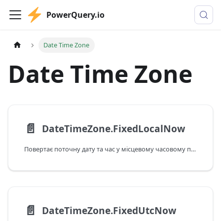
PowerQuery.io
Date Time Zone
Date Time Zone
📄️
DateTimeZone.FixedLocalNow
Повертає поточну дату та час у місцевому часовому поясі. Це значення – фіксоване, і воно не зміниться після наступних викликів.
📄️
DateTimeZone.FixedUtcNow