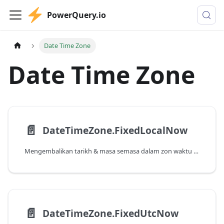
PowerQuery.io
Date Time Zone
Date Time Zone
📄️
DateTimeZone.FixedLocalNow
Mengembalikan tarikh & masa semasa dalam zon waktu tempatan. Nilai ini adalah tetap dan tidak akan berubah dengan panggilan berikutnya.
📄️
DateTimeZone.FixedUtcNow