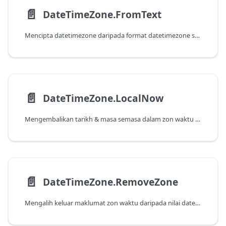
📄️
DateTimeZone.FromText
Mencipta datetimezone daripada format datetimezone setempat, universal dan tersuai.
📄️
DateTimeZone.LocalNow
Mengembalikan tarikh & masa semasa dalam zon waktu tempatan.
📄️
DateTimeZone.RemoveZone
Mengalih keluar maklumat zon waktu daripada nilai datetimezone yang ditentukan.