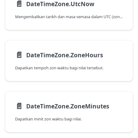
📄️
DateTimeZone.UtcNow
Mengembalikan tarikh dan masa semasa dalam UTC (zon waktu GMT).
📄️
DateTimeZone.ZoneHours
Dapatkan tempoh zon waktu bagi nilai tersebut.
📄️
DateTimeZone.ZoneMinutes
Dapatkan minit zon waktu bagi nilai.