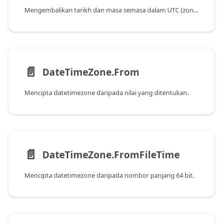
Mengembalikan tarikh dan masa semasa dalam UTC (zon waktu GMT). Nilai ini adalah tetap dan tidak akan berubah dengan panggilan berikutnya.
📄️
DateTimeZone.From
Mencipta datetimezone daripada nilai yang ditentukan.
📄️
DateTimeZone.FromFileTime
Mencipta datetimezone daripada nombor panjang 64 bit.