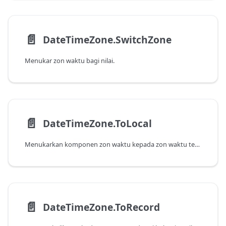
📄️
DateTimeZone.SwitchZone
Menukar zon waktu bagi nilai.
📄️
DateTimeZone.ToLocal
Menukarkan komponen zon waktu kepada zon waktu tempatan.
📄️
DateTimeZone.ToRecord