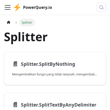
PowerQuery.io
Splitter
Splitter
📄️
Splitter.SplitByNothing
Mengembalikan fungsi yang tidak terpisah, mengembalikan argumennya sebagai senarai unsur tunggal.
📄️
Splitter.SplitTextByAnyDelimiter