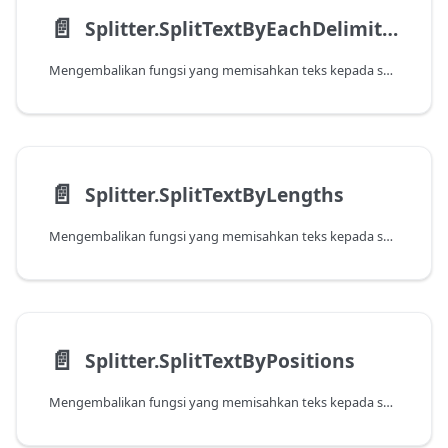
📄️
Splitter.SplitTextByEachDelimiter
Mengembalikan fungsi yang memisahkan teks kepada senarai teks pada setiap pemisah yang ditentukan dalam jujukan.
📄️
Splitter.SplitTextByLengths
Mengembalikan fungsi yang memisahkan teks kepada senarai teks mengikut setiap panjang yang ditentukan.
📄️
Splitter.SplitTextByPositions
Mengembalikan fungsi yang memisahkan teks kepada senarai teks pada setiap kedudukan yang ditentukan.