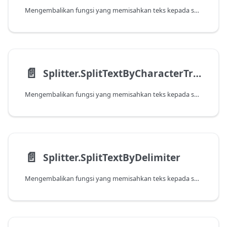
Mengembalikan fungsi yang memisahkan teks kepada senarai teks pada sebarang pemisah yang ditentukan.
📄️
Splitter.SplitTextByCharacterTransition
Mengembalikan fungsi yang memisahkan teks kepada senarai teks menurut transisi daripada satu jenis aksara kepada yang lain. Parameter \{0\} dan \{1\} boleh sama ada senarai aksara atau fungsi yang mengambil aksara dan mengembalikan benar/palsu.
📄️
Splitter.SplitTextByDelimiter
Mengembalikan fungsi yang memisahkan teks kepada senarai teks menurut pemisah yang ditentukan.