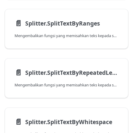
📄️
Splitter.SplitTextByRanges
Mengembalikan fungsi yang memisahkan teks kepada senarai teks menurut ofset dan panjang yang ditentukan.
📄️
Splitter.SplitTextByRepeatedLengths
Mengembalikan fungsi yang memisahkan teks kepada senarai teks selepas panjang yang ditentukan berulang kali.
📄️
Splitter.SplitTextByWhitespace