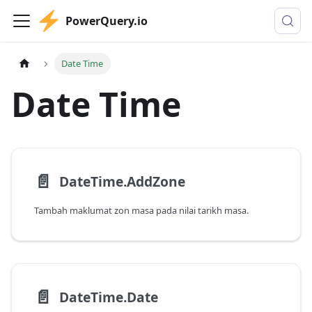
PowerQuery.io
Date Time
Date Time
📄️
DateTime.AddZone
Tambah maklumat zon masa pada nilai tarikh masa.
📄️
DateTime.Date