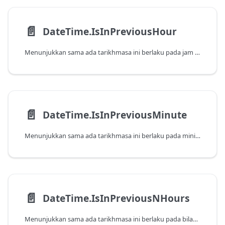
📄️
DateTime.IsInPreviousHour
Menunjukkan sama ada tarikhmasa ini berlaku pada jam sebelumnya, seperti yang ditentukan oleh tarikh dan masa pada sistem. Ambil perhatian bahawa fungsi ini akan mengembalikan false apabila dihantar nilai yang berlaku pada jam semasa.
📄️
DateTime.IsInPreviousMinute
Menunjukkan sama ada tarikhmasa ini berlaku pada minit sebelumnya, seperti yang ditentukan oleh tarikh dan masa pada sistem. Ambil perhatian bahawa fungsi ini akan mengembalikan false apabila dihantar nilai yang berlaku pada minit semasa.
📄️
DateTime.IsInPreviousNHours
Menunjukkan sama ada tarikhmasa ini berlaku pada bilangan jam sebelumnya, seperti yang ditentukan oleh tarikh dan masa pada sistem. Ambil perhatian bahawa fungsi ini akan mengembalikan false apabila dihantar nilai yang berlaku pada jam semasa.