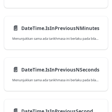
📄️
DateTime.IsInPreviousNMinutes
Menunjukkan sama ada tarikhmasa ini berlaku pada bilangan minit sebelumnya, seperti yang ditentukan oleh tarikh dan masa pada sistem. Ambil perhatian bahawa fungsi ini akan mengembalikan false apabila dihantar nilai yang berlaku pada minit semasa.
📄️
DateTime.IsInPreviousNSeconds
Menunjukkan sama ada tarikhmasa ini berlaku pada bilangan saat sebelumnya, seperti yang ditentukan oleh tarikh dan masa pada sistem. Ambil perhatian bahawa fungsi ini akan mengembalikan false apabila dihantar nilai yang berlaku pada saat semasa.
📄️
DateTime.IsInPreviousSecond