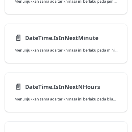
Menunjukkan sama ada tarikhmasa ini berlaku pada jam seterusnya, seperti yang ditentukan oleh tarikh dan masa pada sistem. Ambil perhatian bahawa fungsi ini akan mengembalikan false apabila dihantar nilai yang berlaku pada jam semasa.
📄️
DateTime.IsInNextMinute
Menunjukkan sama ada tarikhmasa ini berlaku pada minit seterusnya, seperti yang ditentukan oleh tarikh dan masa pada sistem. Ambil perhatian bahawa fungsi ini akan mengembalikan false apabila dihantar nilai yang berlaku pada minit semasa.
📄️
DateTime.IsInNextNHours
Menunjukkan sama ada tarikhmasa ini berlaku pada bilangan jam seterusnya, seperti yang ditentukan oleh tarikh dan masa pada sistem. Ambil perhatian bahawa fungsi ini akan mengembalikan false apabila dihantar nilai yang berlaku pada jam semasa.