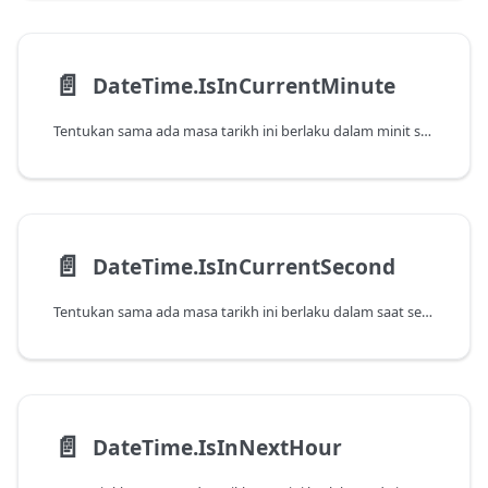
📄️
DateTime.IsInCurrentMinute
Tentukan sama ada masa tarikh ini berlaku dalam minit semasa kerana ia ditentukan oleh tarikh dan masa semasa dalam sistem.
📄️
DateTime.IsInCurrentSecond
Tentukan sama ada masa tarikh ini berlaku dalam saat semasa kerana ia ditentukan oleh tarikh dan masa semasa dalam sistem.
📄️
DateTime.IsInNextHour