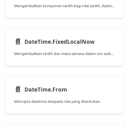
Mengembalikan komponen tarikh bagi nilai tarikh, datetime atau datetimezone yang ditentukan.
📄️
DateTime.FixedLocalNow
Mengembalikan tarikh dan masa semasa dalam zon waktu tempatan. Nilai ini adalah tetap dan tidak akan berubah dengan panggilan berikutnya.
📄️
DateTime.From
Mencipta datetime daripada nilai yang ditentukan.