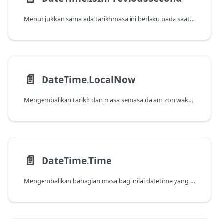
Menunjukkan sama ada tarikhmasa ini berlaku pada saat sebelumnya, seperti yang ditentukan oleh tarikh dan masa pada sistem. Ambil perhatian bahawa fungsi ini akan mengembalikan false apabila dihantar nilai yang berlaku pada saat semasa.
📄️
DateTime.LocalNow
Mengembalikan tarikh dan masa semasa dalam zon waktu tempatan.
📄️
DateTime.Time
Mengembalikan bahagian masa bagi nilai datetime yang ditentukan.