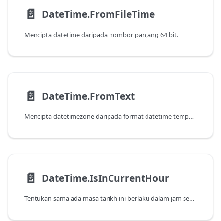
📄️
DateTime.FromFileTime
Mencipta datetime daripada nombor panjang 64 bit.
📄️
DateTime.FromText
Mencipta datetimezone daripada format datetime tempatan dan universal.
📄️
DateTime.IsInCurrentHour
Tentukan sama ada masa tarikh ini berlaku dalam jam semasa kerana ia ditentukan oleh tarikh dan masa semasa dalam sistem.