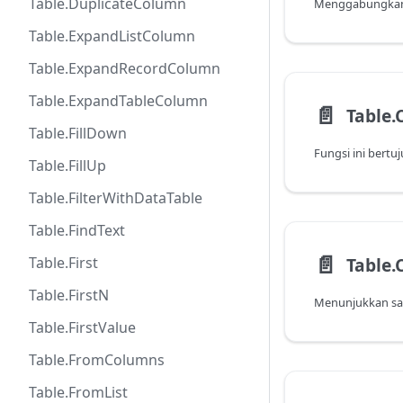
Table.DuplicateColumn
Table.ExpandListColumn
Table.ExpandRecordColumn
Table.ExpandTableColumn
📄️
Table.FillDown
Table.FillUp
Table.FilterWithDataTable
Table.FindText
📄️
Table.
Table.First
Table.FirstN
Table.FirstValue
Table.FromColumns
Table.FromList