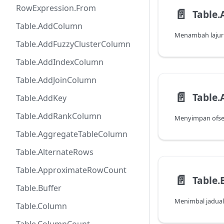
RowExpression.From
📄️
Table
Table.AddColumn
Table.AddFuzzyClusterColumn
Table.AddIndexColumn
Table.AddJoinColumn
📄️
Table.
Table.AddKey
Table.AddRankColumn
Table.AggregateTableColumn
Table.AlternateRows
Table.ApproximateRowCount
📄️
Table.
Table.Buffer
Table.Column