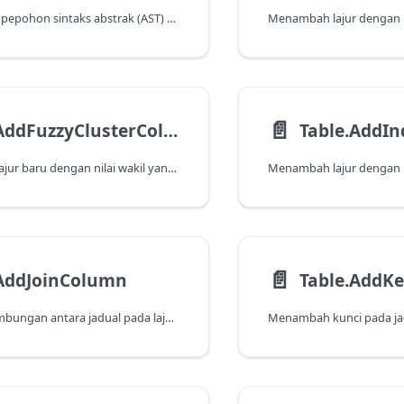
Mengembalikan pepohon sintaks abstrak (AST) untuk isi fungsi.
📄️
Table.AddFuzzyClusterColumn
Table.AddI
Menambahkan lajur baru dengan nilai wakil yang diperoleh oleh nilai perkumpulan kabur bagi lajur yang ditentukan dalam jadual.
📄️
.AddJoinColumn
Table.AddK
Menjalankan sambungan antara jadual pada lajur yang dibekalkan dan menghasilkan hasil sambungan dalam lajur baru.
Menambah kunci pada ja