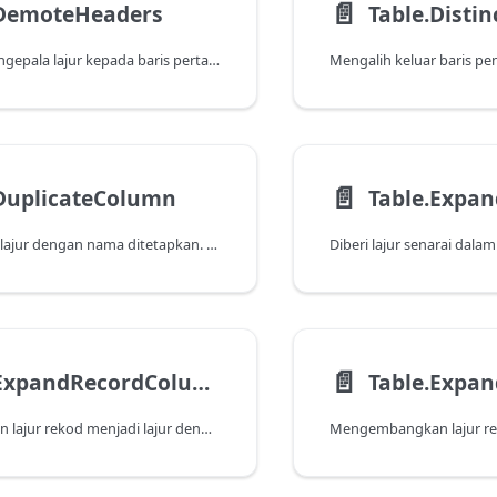
📄️
.DemoteHeaders
Table.Distin
Menurunkan pengepala lajur kepada baris pertama nilai.
Mengalih keluar baris pe
📄️
.DuplicateColumn
Table.Expa
Memperduakan lajur dengan nama ditetapkan. Nilai dan jenis disalin daripada lajur sumber.
📄️
Table.ExpandRecordColumn
Table.Expa
Mengembangkan lajur rekod menjadi lajur dengan setiap nilai.