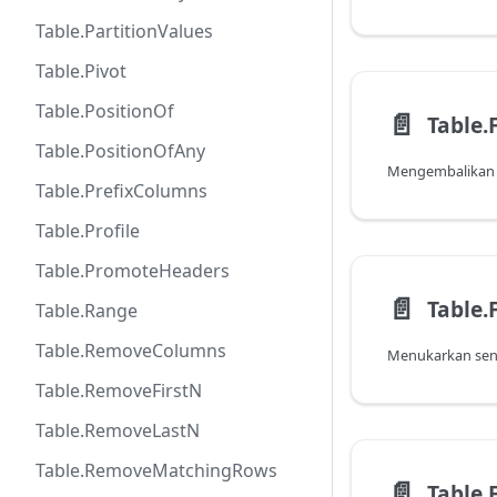
Table.PartitionValues
Table.Pivot
Table.PositionOf
📄️
Table.
Table.PositionOfAny
Table.PrefixColumns
Table.Profile
Table.PromoteHeaders
📄️
Table.
Table.Range
Table.RemoveColumns
Table.RemoveFirstN
Table.RemoveLastN
Table.RemoveMatchingRows
📄️
Table