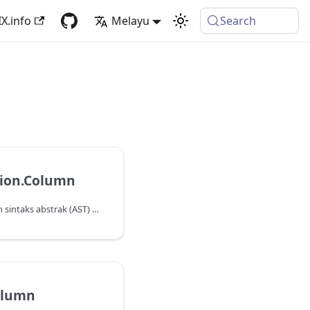
X.info
Melayu
Search
ion.Column
Mengembalikan pepohon sintaks abstrak (AST) yang mewakili capaian kepada lajur dalam ungkapan baris.
olumn