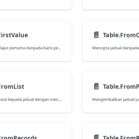
📄️
FirstValue
Table.From
Mengembalikan lajur pertama daripada baris pertama jadual atau nilai lalai yang dinyatakan.
📄️
FromList
Table.FromP
Menukarkan senarai kepada jadual dengan menggunakan fungsi pemisahan yang ditentukan pada setiap item dalam senarai.
📄️
.FromRecords
Table.From