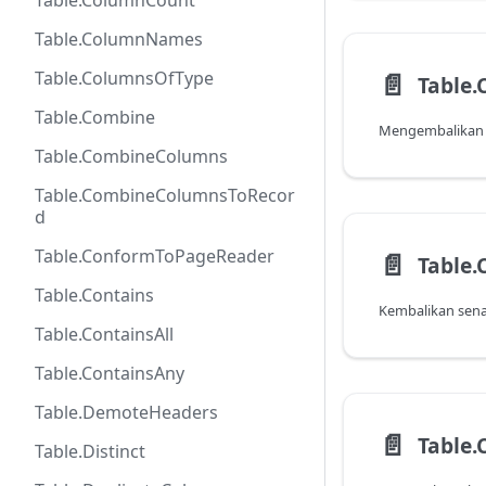
Table.ColumnCount
Table.ColumnNames
Table.ColumnsOfType
📄️
Table
Table.Combine
Mengembalikan b
Table.CombineColumns
Table.CombineColumnsToRecor
d
Table.ConformToPageReader
📄️
Table
Table.Contains
Table.ContainsAll
Table.ContainsAny
Table.DemoteHeaders
📄️
Table
Table.Distinct