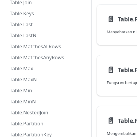
Table.Join
Table.Keys
📄️
Table.
Table.Last
Table.LastN
Table.MatchesAllRows
Table.MatchesAnyRows
📄️
Table.Max
Table.
Table.MaxN
Table.Min
Table.MinN
Table.NestedJoin
📄️
Table.F
Table.Partition
Table.PartitionKey