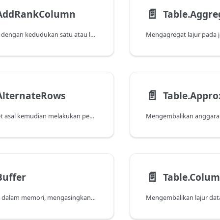
📄️
.AddRankColumn
Menambah lajur dengan kedudukan satu atau lebih lajur lain.
📄️
AlternateRows
Menyimpan ofset asal kemudian melakukan pengambilan dan langkauan baris berikutnya secara selang seli.
📄️
Buffer
Table.Colu
Menimbal jadual dalam memori, mengasingkannya daripada perubahan luaran semasa penilaian.