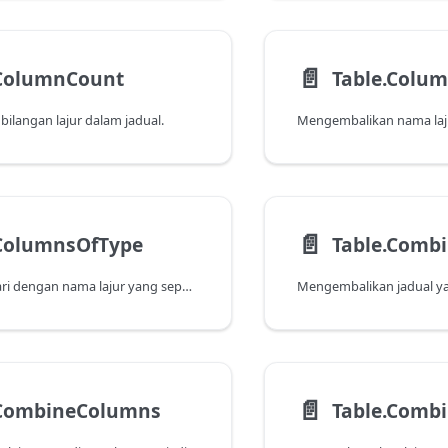
📄️
.ColumnCount
Table.Colu
ilangan lajur dalam jadual.
Mengembalikan nama laju
📄️
.ColumnsOfType
Table.Comb
Kembalikan senari dengan nama lajur yang sepadan dengan jenis yang ditentukan.
📄️
.CombineColumns