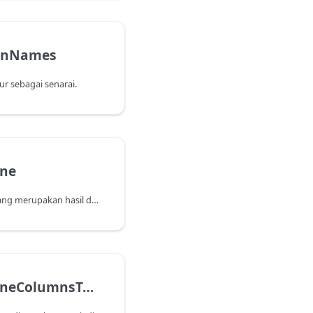
mnNames
r sebagai senarai.
ine
Mengembalikan jadual yang merupakan hasil daripada mencantumkan senarai jadual.
Table.CombineColumnsToRecord