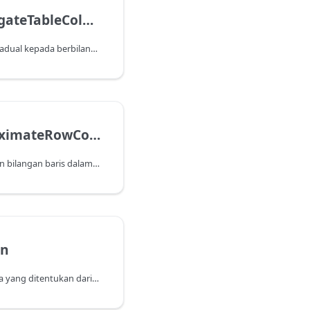
Table.AggregateTableColumn
Mengagregat lajur pada jadual kepada berbilang lajur dalam jadual yang mengandunginya.
Table.ApproximateRowCount
Mengembalikan anggaran bilangan baris dalam jadual.
mn
Mengembalikan lajur data yang ditentukan daripada jadual sebagai senarai.