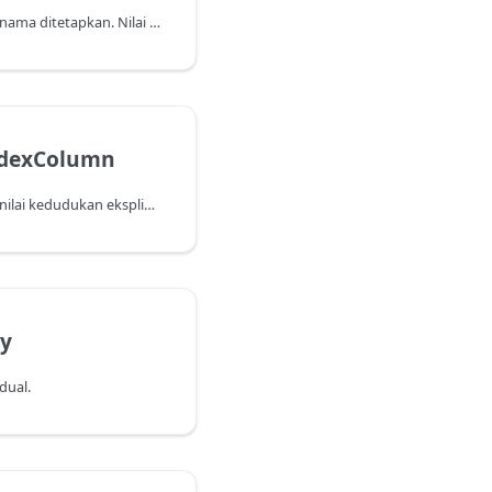
Menambah lajur dengan nama ditetapkan. Nilai dikira menggunakan fungsi pilihan yang ditentukan dengan setiap baris diambil sebagai input.
ndexColumn
Menambah lajur dengan nilai kedudukan eksplisit.
ey
dual.