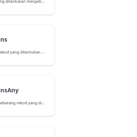
Menggabungkan lajur yang ditentukan menjadi lajur yang bernilai rekod baru di mana setiap rekod mempunyai nama dan nilai medan yang sepadan dengan nama lajur dan nilai lajur yang telah digabungkan.
ins
Menunjukkan sama ada rekod yang ditentukan muncul sebagai baris dalam jadual.
insAny
Menunjukkan sama ada sebarang rekod yang ditentukan muncul sebagai baris dalam jadual.