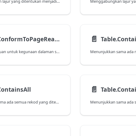
Menggabungkan lajur yang ditentukan menjadi lajur baru menggunakan fungsi bekas yang ditentukan.
📄️
Table.ConformToPageReader
Table.Conta
Fungsi ini bertujuan untuk kegunaan dalaman sahaja.
📄️
ContainsAll
Table.Conta
Menunjukkan sama ada semua rekod yang ditentukan muncul sebagai baris dalam jadual.