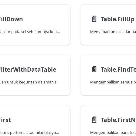
📄️
FillDown
Table.FillUp
Menyebarkan nilai daripada sel sebelumnya kepada sel bernilai nol di bawah dalam lajur.
📄️
FilterWithDataTable
Table.FindT
Fungsi ini bertujuan untuk kegunaan dalaman sahaja.
📄️
irst
Table.FirstN
Mengembalikan baris pertama atau nilai lalai yang ditentukan.