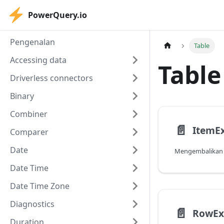
PowerQuery.io
Pengenalan
Table
Accessing data
Table
Driverless connectors
Binary
Combiner
📄️
ItemE
Comparer
Date
Date Time
Date Time Zone
Diagnostics
📄️
RowEx
Duration