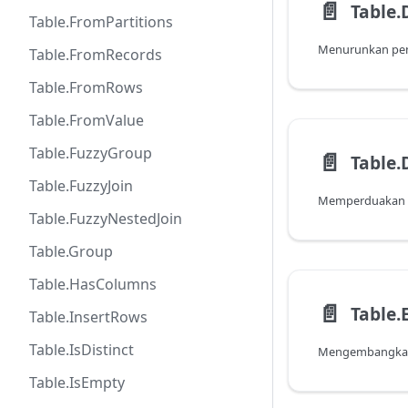
📄️
Table
Table.FromPartitions
Table.FromRecords
Table.FromRows
Table.FromValue
Table.FuzzyGroup
📄️
Table
Table.FuzzyJoin
Table.FuzzyNestedJoin
Table.Group
Table.HasColumns
📄️
Table.InsertRows
Table.IsDistinct
Table.IsEmpty