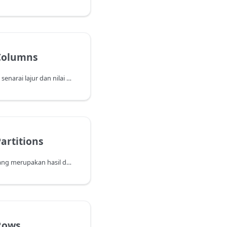
Columns
Mencipta jadual daripada senarai lajur dan nilai yang ditentukan.
artitions
Mengembalikan jadual yang merupakan hasil daripada menggabungkan satu set jadual pemetakan.
Rows