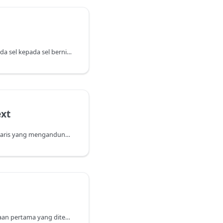
Menyebarkan nilai daripada sel kepada sel bernilai nol di atas dalam lajur.
ext
Mengembalikan semua baris yang mengandungi teks yang ditentukan dalam jadual.
Mengembalikan baris kiraan pertama yang ditentukan.