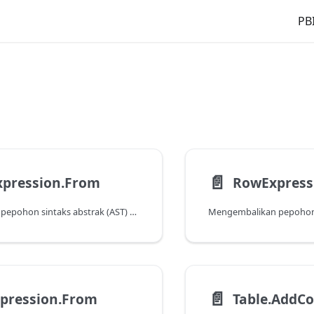
PBI
📄️
xpression.From
RowExpress
Mengembalikan pepohon sintaks abstrak (AST) untuk isi fungsi.
📄️
pression.From
Table.AddC