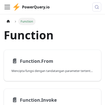
PowerQuery.io
Function
Function
📄️
Function.From
Mencipta fungsi dengan tandatangan parameter tertentu di atas fungsi yang mengambil argumen senarai tunggal.
📄️
Function.Invoke