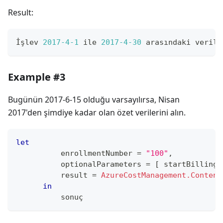
Result:
İşlev 
2017
-4
-1
 ile 
2017
-4
-30
 arasındaki verile
Example #3
Bugünün 2017-6-15 olduğu varsayılırsa, Nisan
2017'den şimdiye kadar olan özet verilerini alın.
let
          enrollmentNumber 
=
"100"
,
          optionalParameters 
=
[
 startBillingD
          result 
=
AzureCostManagement.Content
in
          sonuç