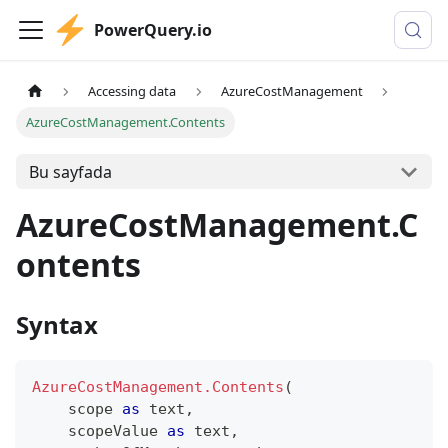
PowerQuery.io
Accessing data
AzureCostManagement
AzureCostManagement.Contents
Bu sayfada
AzureCostManagement.C
ontents
Syntax
AzureCostManagement.Contents
(
    scope 
as
text
,
    scopeValue 
as
text
,