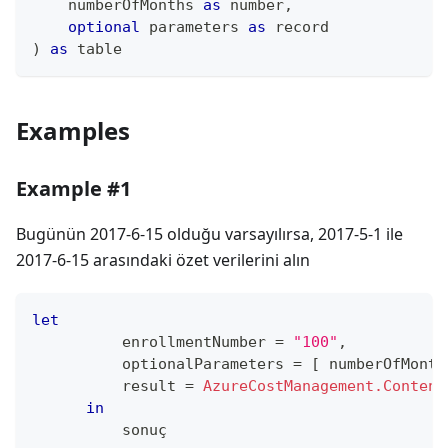
    numberOfMonths 
as
number
,
optional
 parameters 
as
record
)
as
table
Examples
Example #1
Bugünün 2017-6-15 olduğu varsayılırsa, 2017-5-1 ile
2017-6-15 arasındaki özet verilerini alın
let
          enrollmentNumber 
=
"100"
,
          optionalParameters 
=
[
 numberOfMonth
          result 
=
AzureCostManagement.Content
in
          sonuç