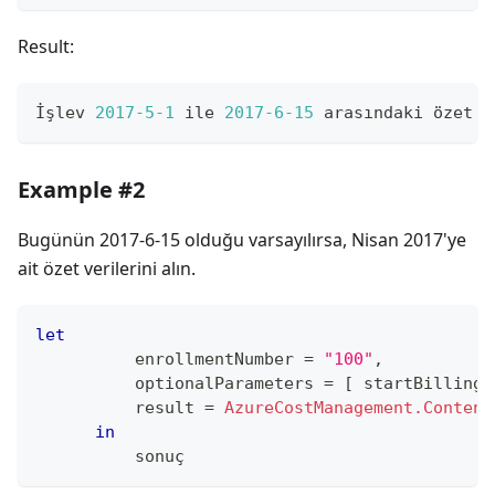
Result:
İşlev 
2017
-5
-1
 ile 
2017
-6
-15
 arasındaki özet v
Example #2
Bugünün 2017-6-15 olduğu varsayılırsa, Nisan 2017'ye
ait özet verilerini alın.
let
          enrollmentNumber 
=
"100"
,
          optionalParameters 
=
[
 startBillingD
          result 
=
AzureCostManagement.Content
in
          sonuç