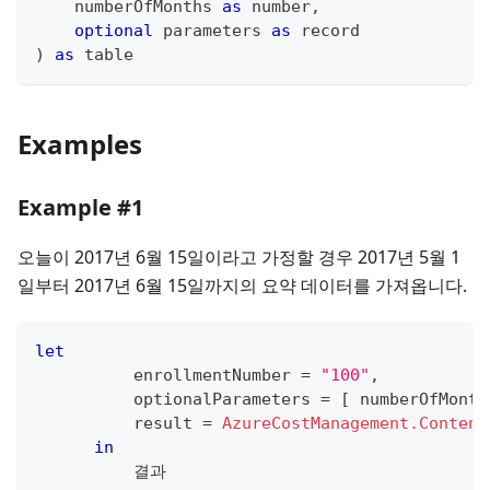
    numberOfMonths 
as
number
,
optional
 parameters 
as
record
)
as
table
Examples
Example #1
오늘이 2017년 6월 15일이라고 가정할 경우 2017년 5월 1
일부터 2017년 6월 15일까지의 요약 데이터를 가져옵니다.
let
          enrollmentNumber 
=
"100"
,
          optionalParameters 
=
[
 numberOfMonth
          result 
=
AzureCostManagement.Content
in
          결과