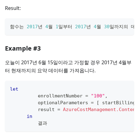
Result:
함수는 
2017
년 
4
월 
1
일부터 
2017
년 
4
월 
30
일까지의 데
Example #3
오늘이 2017년 6월 15일이라고 가정할 경우 2017년 4월부
터 현재까지의 요약 데이터를 가져옵니다.
let
          enrollmentNumber 
=
"100"
,
          optionalParameters 
=
[
 startBillingD
          result 
=
AzureCostManagement.Content
in
          결과