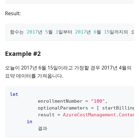
Result:
함수는 
2017
년 
5
월 
1
일부터 
2017
년 
6
월 
15
일까지의 요
Example #2
오늘이 2017년 6월 15일이라고 가정할 경우 2017년 4월의
요약 데이터를 가져옵니다.
let
          enrollmentNumber 
=
"100"
,
          optionalParameters 
=
[
 startBillingD
          result 
=
AzureCostManagement.Content
in
          결과