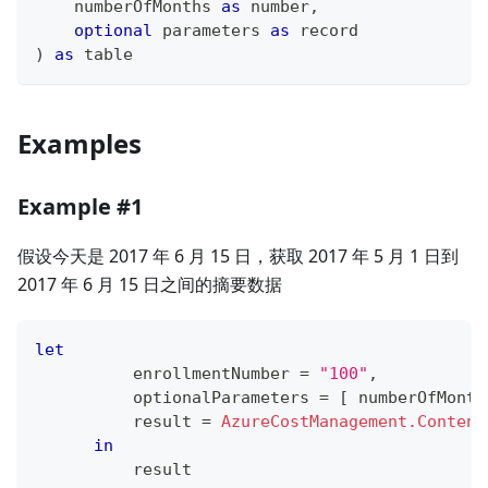
    numberOfMonths 
as
number
,
optional
 parameters 
as
record
)
as
table
Examples
Example #1
假设今天是 2017 年 6 月 15 日，获取 2017 年 5 月 1 日到
2017 年 6 月 15 日之间的摘要数据
let
          enrollmentNumber 
=
"100"
,
          optionalParameters 
=
[
 numberOfMonth
          result 
=
AzureCostManagement.Content
in
          result