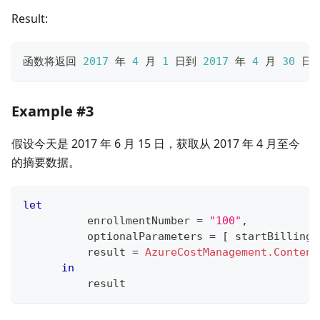
Result:
函数将返回 
2017
 年 
4
 月 
1
 日到 
2017
 年 
4
 月 
30
 日
Example #3
假设今天是 2017 年 6 月 15 日，获取从 2017 年 4 月至今
的摘要数据。
let
          enrollmentNumber 
=
"100"
,
          optionalParameters 
=
[
 startBillingD
          result 
=
AzureCostManagement.Content
in
          result