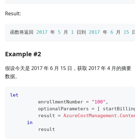
Result:
函数将返回 
2017
 年 
5
 月 
1
 日到 
2017
 年 
6
 月 
15
 日
Example #2
假设今天是 2017 年 6 月 15 日，获取 2017 年 4 月的摘要
数据。
let
          enrollmentNumber 
=
"100"
,
          optionalParameters 
=
[
 startBillingD
          result 
=
AzureCostManagement.Content
in
          result