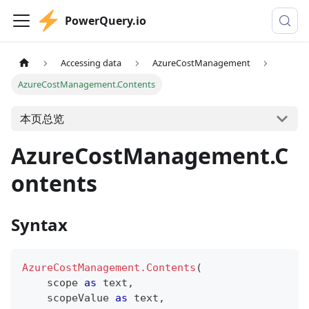
PowerQuery.io
Accessing data
AzureCostManagement
AzureCostManagement.Contents
本页总览
AzureCostManagement.C
ontents
Syntax
AzureCostManagement.Contents
(
    scope 
as
text
,
    scopeValue 
as
text
,