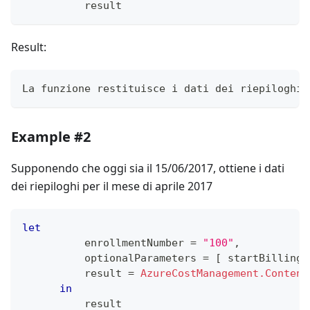
          result
Result:
La funzione restituisce i dati dei riepiloghi 
Example #2
Supponendo che oggi sia il 15/06/2017, ottiene i dati
dei riepiloghi per il mese di aprile 2017
let
          enrollmentNumber 
=
"100"
,
          optionalParameters 
=
[
 startBillingD
          result 
=
AzureCostManagement.Content
in
          result