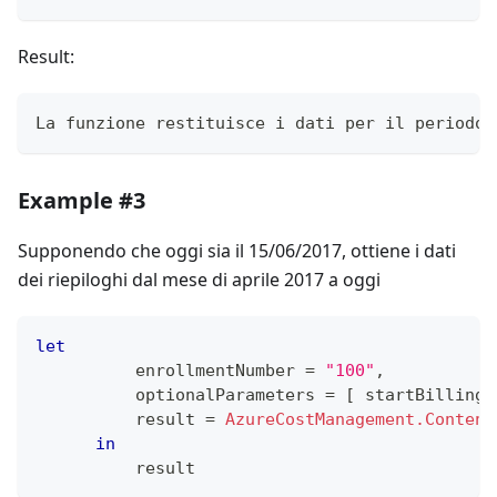
Result:
La funzione restituisce i dati per il periodo 
Example #3
Supponendo che oggi sia il 15/06/2017, ottiene i dati
dei riepiloghi dal mese di aprile 2017 a oggi
let
          enrollmentNumber 
=
"100"
,
          optionalParameters 
=
[
 startBillingD
          result 
=
AzureCostManagement.Content
in
          result