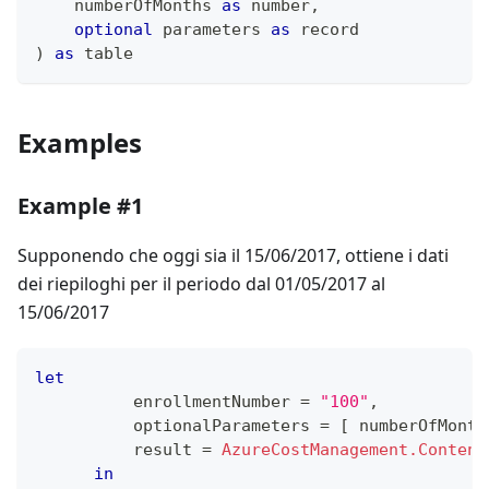
    numberOfMonths 
as
number
,
optional
 parameters 
as
record
)
as
table
Examples
Example #1
Supponendo che oggi sia il 15/06/2017, ottiene i dati
dei riepiloghi per il periodo dal 01/05/2017 al
15/06/2017
let
          enrollmentNumber 
=
"100"
,
          optionalParameters 
=
[
 numberOfMonth
          result 
=
AzureCostManagement.Content
in