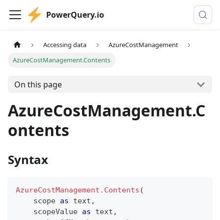
PowerQuery.io
Accessing data
AzureCostManagement
AzureCostManagement.Contents
On this page
AzureCostManagement.C
ontents
Syntax
AzureCostManagement.Contents
(
    scope 
as
text
,
    scopeValue 
as
text
,