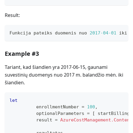
Result:
Funkcija pateiks duomenis nuo 
2017
-04
-01
 iki 
2
Example #3
Tariant, kad šiandien yra 2017-06-15, gaunami
suvestinių duomenys nuo 2017 m. balandžio mėn. iki
šiandien.
let
          enrollmentNumber 
=
100
,
          optionalParameters 
=
[
 startBillingD
          result 
=
AzureCostManagement.Content