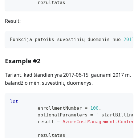
          rezultatas
Result:
Funkcija pateiks suvestinių duomenis nuo 
2017
-
Example #2
Tariant, kad šiandien yra 2017-06-15, gaunami 2017 m.
balandžio mėn. suvestinių duomenys.
let
          enrollmentNumber 
=
100
,
          optionalParameters 
=
[
 startBillingD
          result 
=
AzureCostManagement.Content
          rezultatas