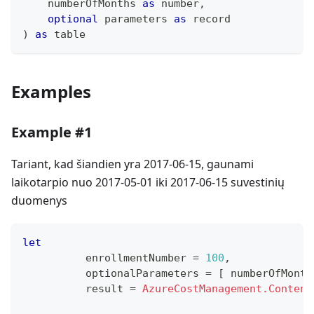
    numberOfMonths 
as
number
,
optional
 parameters 
as
record
)
as
table
Examples
Example #1
Tariant, kad šiandien yra 2017-06-15, gaunami
laikotarpio nuo 2017-05-01 iki 2017-06-15 suvestinių
duomenys
let
          enrollmentNumber 
=
100
,
          optionalParameters 
=
[
 numberOfMonth
          result 
=
AzureCostManagement.Content