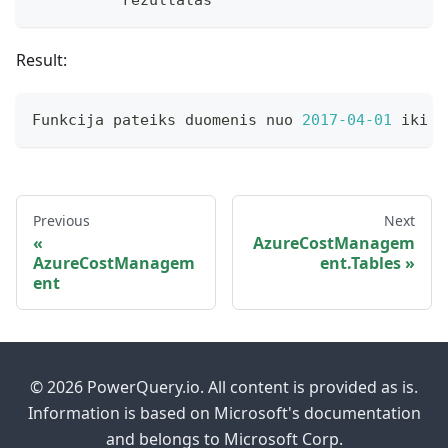
          rezultatas
Result:
Funkcija pateiks duomenis nuo 
2017
-04
-01
 iki 
2
Previous
Next
AzureCostManagem
AzureCostManagem
ent.Tables
ent
© 2026 PowerQuery.io. All content is provided as is.
Information is based on Microsoft's documentation
and belongs to Microsoft Corp.