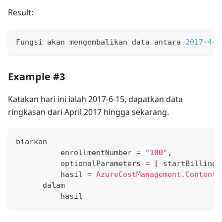
Result:
Fungsi akan mengembalikan data antara 
2017
-4
-1
Example #3
Katakan hari ini ialah 2017-6-15, dapatkan data
ringkasan dari April 2017 hingga sekarang.
biarkan
          enrollmentNumber 
=
"100"
,
          optionalParameters 
=
[
 startBillingD
          hasil 
=
AzureCostManagement.Contents
      dalam
          hasil