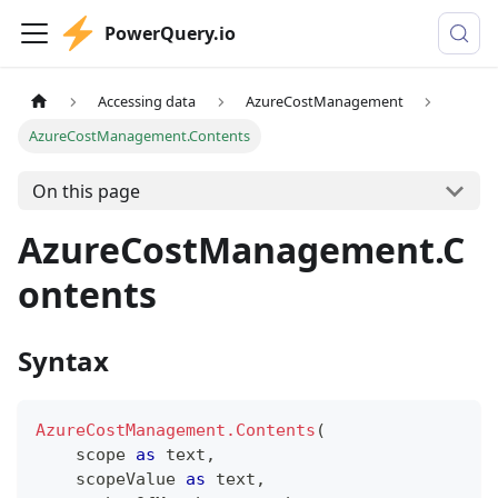
PowerQuery.io
Accessing data
AzureCostManagement
AzureCostManagement.Contents
On this page
AzureCostManagement.C
ontents
Syntax
AzureCostManagement.Contents
(
    scope 
as
text
,
    scopeValue 
as
text
,