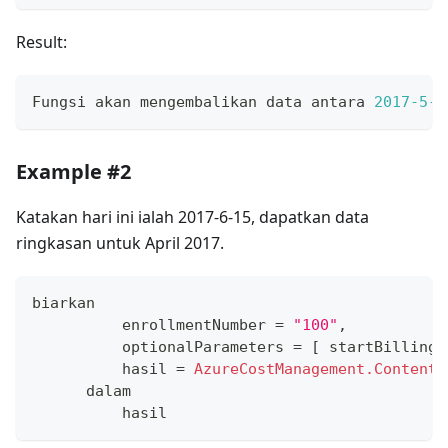
Result:
Fungsi akan mengembalikan data antara 
2017
-5
-1
Example #2
Katakan hari ini ialah 2017-6-15, dapatkan data
ringkasan untuk April 2017.
biarkan
          enrollmentNumber 
=
"100"
,
          optionalParameters 
=
[
 startBillingD
          hasil 
=
AzureCostManagement.Contents
      dalam
          hasil