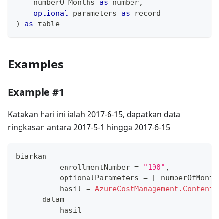
    numberOfMonths 
as
number
,
optional
 parameters 
as
record
)
as
table
Examples
Example #1
Katakan hari ini ialah 2017-6-15, dapatkan data
ringkasan antara 2017-5-1 hingga 2017-6-15
biarkan
          enrollmentNumber 
=
"100"
,
          optionalParameters 
=
[
 numberOfMonth
          hasil 
=
AzureCostManagement.Contents
      dalam
          hasil